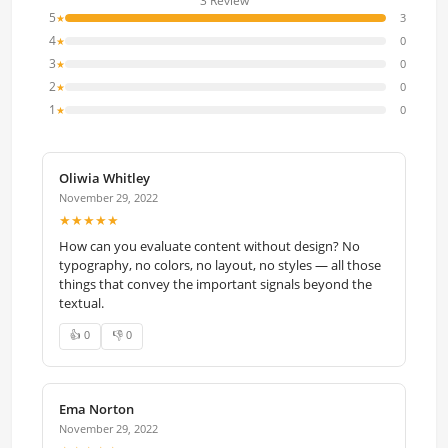
3 Review
5
3
★
4
0
★
3
0
★
2
0
★
1
0
★
Oliwia Whitley
November 29, 2022
★★★★★
How can you evaluate content without design? No
typography, no colors, no layout, no styles — all those
things that convey the important signals beyond the
textual.
👍 0
👎 0
Ema Norton
November 29, 2022