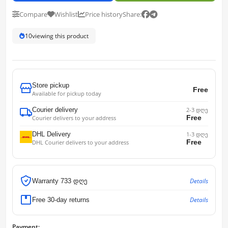
Compare
Wishlist
Price history
Share:
10
viewing this product
Store pickup
Free
Available for pickup today
Courier delivery
2-3 დღე
Free
Courier delivers to your address
DHL Delivery
1-3 დღე
Free
DHL Courier delivers to your address
Details
Warranty 733 დღე
Details
Free 30-day returns
Payment: