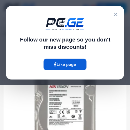
Catalog
×
Home
HDD Drives
მყარი Drive - 4TB, SATA HDD Hikvision
›
›
Follow our new page so you don't
miss discounts!
Hot
Like page