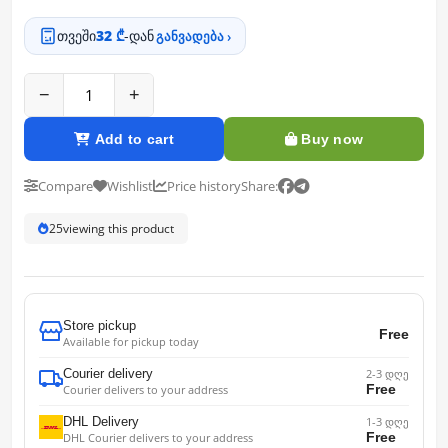
თვეში
32 ₾
-დან
განვადება ›
−
+
Add to cart
Buy now
Compare
Wishlist
Price history
Share:
25
viewing this product
Store pickup
Free
Available for pickup today
Courier delivery
2-3 დღე
Free
Courier delivers to your address
DHL Delivery
1-3 დღე
Free
DHL Courier delivers to your address