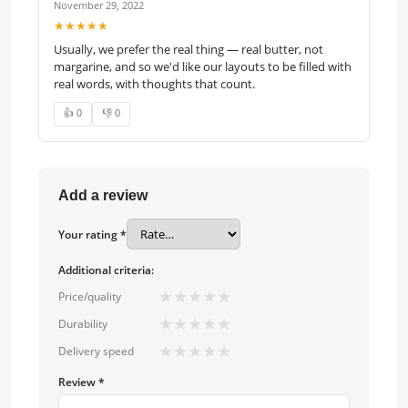
November 29, 2022
★★★★★
Usually, we prefer the real thing — real butter, not
margarine, and so we'd like our layouts to be filled with
real words, with thoughts that count.
👍 0
👎 0
Add a review
Your rating *
Additional criteria:
★
★
★
★
★
Price/quality
★
★
★
★
★
Durability
★
★
★
★
★
Delivery speed
Review *