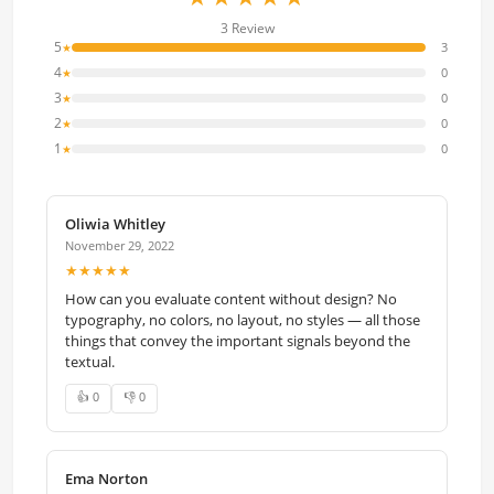
3 Review
5
3
★
4
0
★
3
0
★
2
0
★
1
0
★
Oliwia Whitley
November 29, 2022
★★★★★
How can you evaluate content without design? No
typography, no colors, no layout, no styles — all those
things that convey the important signals beyond the
textual.
👍 0
👎 0
Ema Norton