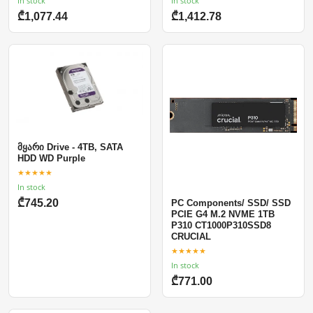
In stock
In stock
₾1,077.44
₾1,412.78
მყარი Drive - 4TB, SATA
HDD WD Purple
★★★★★
In stock
₾745.20
PC Components/ SSD/ SSD
PCIE G4 M.2 NVME 1TB
P310 CT1000P310SSD8
CRUCIAL
★★★★★
In stock
₾771.00