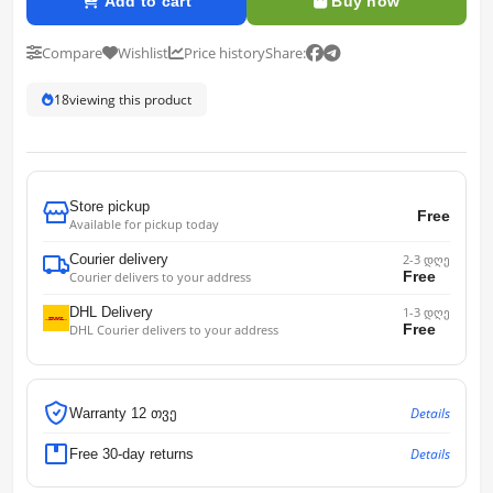
Add to cart
Buy now
Compare
Wishlist
Price history
Share:
19
viewing this product
Store pickup
Free
Available for pickup today
Courier delivery
2-3 დღე
Free
Courier delivers to your address
DHL Delivery
1-3 დღე
Free
DHL Courier delivers to your address
Details
Warranty 12 თვე
Details
Free 30-day returns