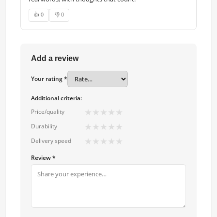
👍 0
👎 0
Add a review
Your rating *
Additional criteria:
★
★
★
★
★
Price/quality
★
★
★
★
★
Durability
★
★
★
★
★
Delivery speed
Review *