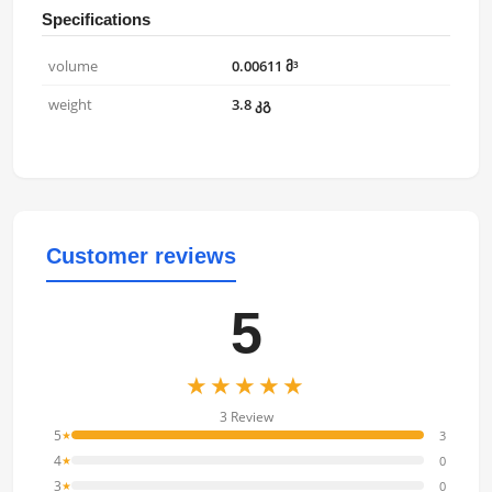
Specifications
volume
0.00611 მ³
weight
3.8 კგ
Customer reviews
5
★★★★★
3 Review
5
3
★
4
0
★
3
0
★