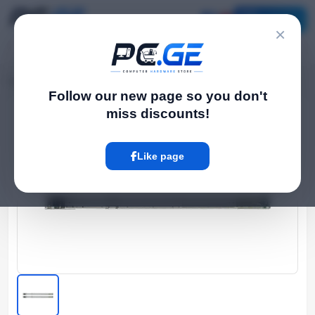
Catalog
×
Home
NAS Servers
მოძრავი რელსი Synology NAS Serversსთვის
›
›
Follow our new page so you don't
miss discounts!
Hot
Like page