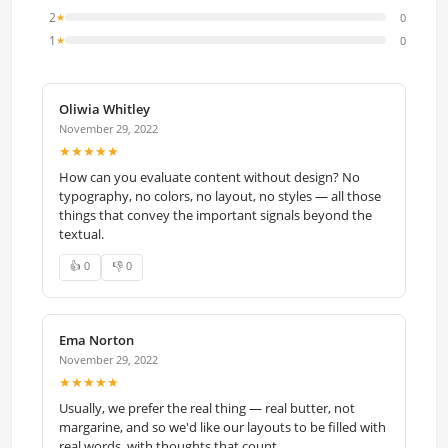
2
0
★
1
0
★
Oliwia Whitley
November 29, 2022
★★★★★
How can you evaluate content without design? No
typography, no colors, no layout, no styles — all those
things that convey the important signals beyond the
textual.
👍 0
👎 0
Ema Norton
November 29, 2022
★★★★★
Usually, we prefer the real thing — real butter, not
margarine, and so we'd like our layouts to be filled with
real words, with thoughts that count.