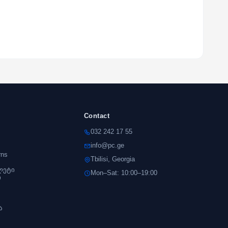
Contact
032 242 17 55
info@pc.ge
rns
Tbilisi, Georgia
ლეტი
Mon–Sat: 10:00–19:00
ი
s
ა