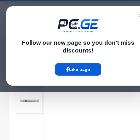
Catalog
Follow our new page so you don't miss
Home
Network Switch
Managed სვიჩი - CSS326, 24G, 2S+, MikroTik
›
›
discounts!
Hot
Like page