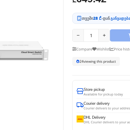
₾
თვეში
28 ₾
-დან
განვადება
−
+
Compare
Wishlist
Price his
24
viewing this product
Store pickup
Available for pickup today
Courier delivery
Courier delivers to your addres
DHL Delivery
DHL Courier delivers to your a