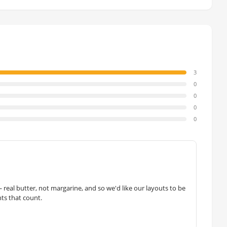
3
0
0
0
0
— real butter, not margarine, and so we'd like our layouts to be
hts that count.