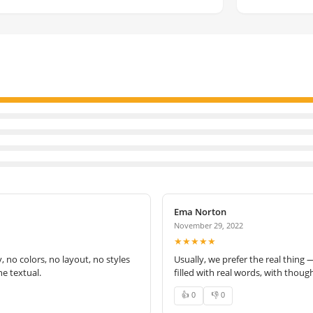
Ema Norton
November 29, 2022
★★★★★
no colors, no layout, no styles
Usually, we prefer the real thing 
e textual.
filled with real words, with thoug
👍 0
👎 0