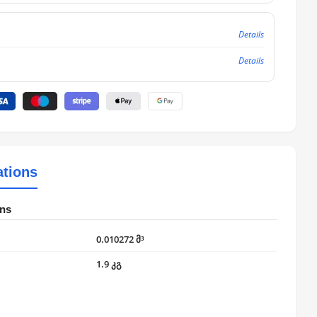
Details
Details
ations
ons
0.010272 მ³
1.9 კგ