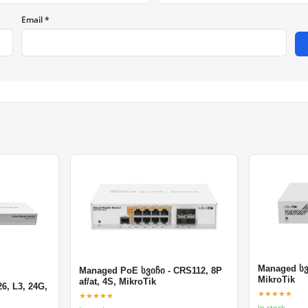
Email *
Managed სვ
Managed PoE სვიჩი - CRS112, 8P
MikroTik
af/at, 4S, MikroTik
6, L3, 24G,
★★★★★
★★★★★
In stock