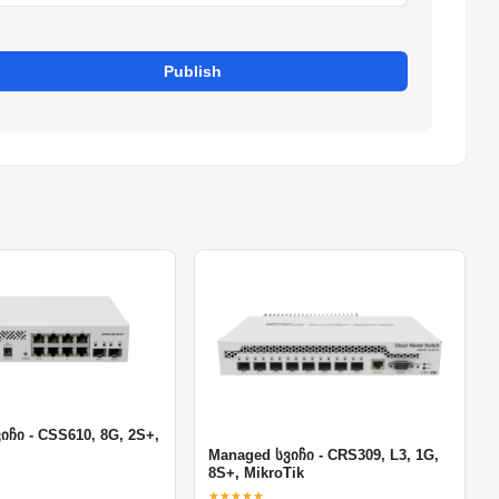
Publish
იჩი - CSS610, 8G, 2S+,
Managed სვიჩი - CRS309, L3, 1G,
8S+, MikroTik
★★★★★