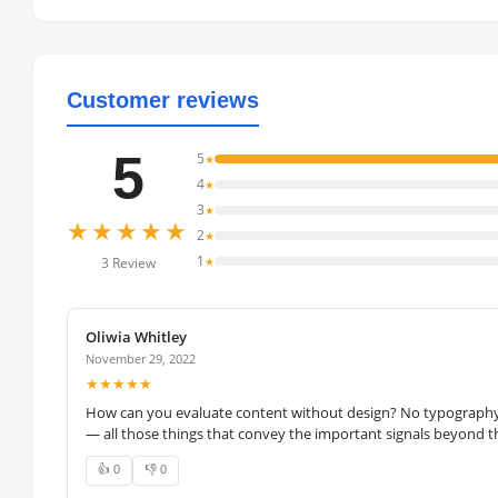
Customer reviews
5
5
★
4
★
3
★
★★★★★
2
★
1
★
3 Review
Oliwia Whitley
November 29, 2022
★★★★★
How can you evaluate content without design? No typography, 
— all those things that convey the important signals beyond th
👍 0
👎 0