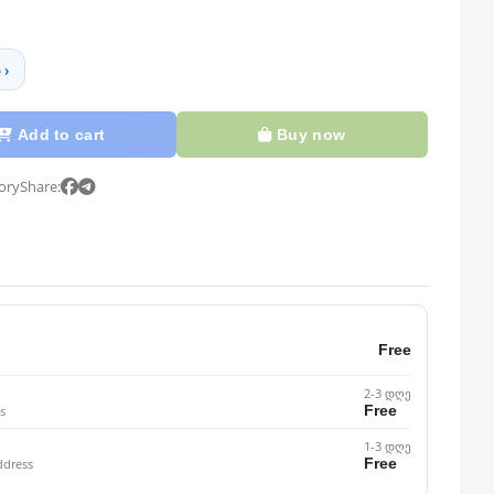
 ›
Add to cart
Buy now
tory
Share:
Free
2-3 დღე
Free
s
1-3 დღე
Free
ddress