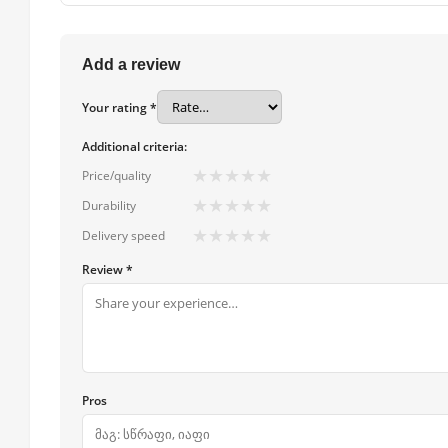
Add a review
Your rating *
Additional criteria:
★
★
★
★
★
Price/quality
★
★
★
★
★
Durability
★
★
★
★
★
Delivery speed
Review *
Pros