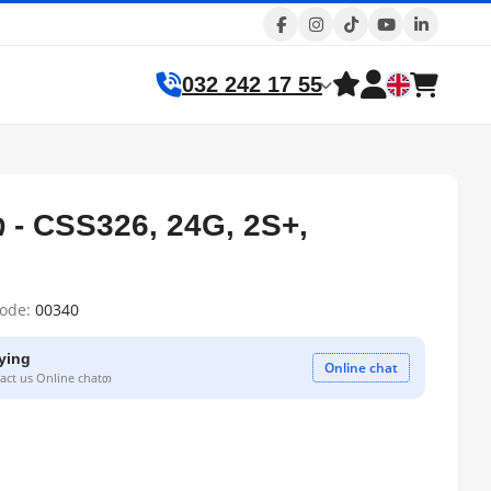
032 242 17 55
 - CSS326, 24G, 2S+,
code:
00340
ying
Online chat
ct us Online chatთ