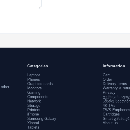
Categories
Information
Laptops
Cart
Phones
Order
Graphics cards
Delivery terms
 other
Monitors
Warranty & retu
Gaming
Privacy
Components
ტექნიკის აუთ
Network
სმარტ საათებ
Storage
4K TVs
Printers
TWS Earphone
iPhone
Cartridges
Samsung Galaxy
Smart განათებ
Xiaomi
About us
Tablets