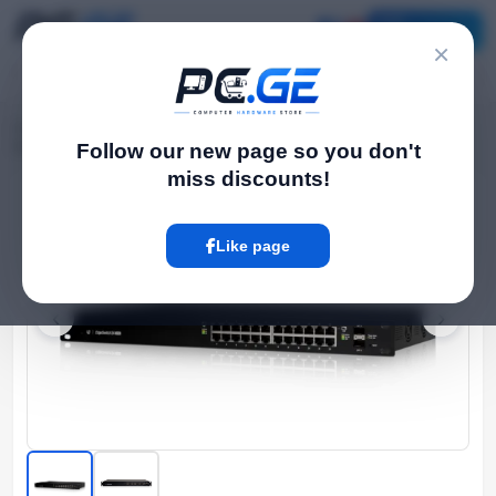
Catalog
×
Home
Network Switch
›
›
Managed PoE სვიჩი - EdgeSwitch 24 PoE 250W, Ubiquiti
Follow our new page so you don't
miss discounts!
Hot
Like page
‹
›