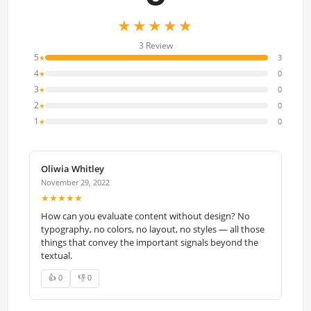
★★★★★
3 Review
5
3
★
4
0
★
3
0
★
2
0
★
1
0
★
Oliwia Whitley
November 29, 2022
★★★★★
How can you evaluate content without design? No
typography, no colors, no layout, no styles — all those
things that convey the important signals beyond the
textual.
👍 0
👎 0