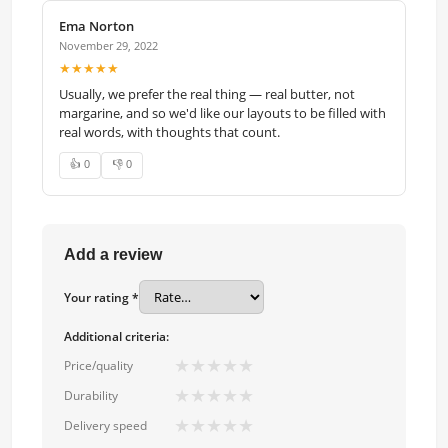
Ema Norton
November 29, 2022
★★★★★
Usually, we prefer the real thing — real butter, not
margarine, and so we'd like our layouts to be filled with
real words, with thoughts that count.
👍 0
👎 0
Add a review
Your rating *
Additional criteria:
★
★
★
★
★
Price/quality
★
★
★
★
★
Durability
★
★
★
★
★
Delivery speed