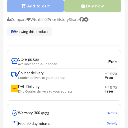
Add to cart
Buy now
Compare
Wishlist
Price history
Share:
9
viewing this product
Store pickup
Free
Available for pickup today
Courier delivery
2-3 დღე
Free
Courier delivers to your address
DHL Delivery
1-3 დღე
Free
DHL Courier delivers to your address
Details
Warranty 366 დღე
Details
Free 30-day returns