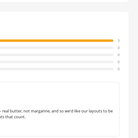
3
0
0
0
0
— real butter, not margarine, and so we'd like our layouts to be
hts that count.