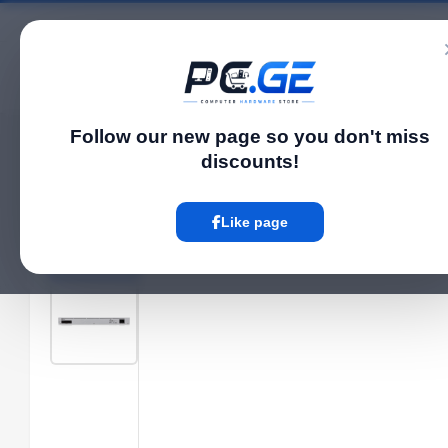
Catalog
Follow our new page so you don't miss
Home
Network Switch
Managed PoE სვიჩი - Pro 48 PoE, Ubiquiti
›
›
discounts!
Hot
Like page