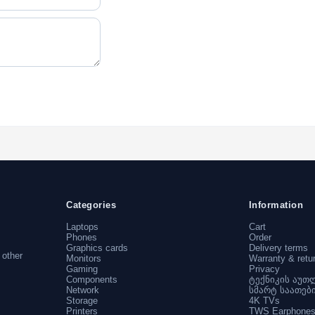
Categories
Information
Laptops
Cart
Phones
Order
Graphics cards
Delivery terms
 other
Monitors
Warranty & retu
Gaming
Privacy
Components
ტექნიკის აუთ
Network
სმარტ საათებ
Storage
4K TVs
Printers
TWS Earphone