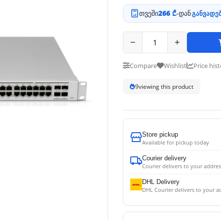
თვეში
266 ₾
-დან
განვადებ
−
+
Compare
Wishlist
Price his
9
viewing this product
Store pickup
Available for pickup today
Courier delivery
Courier delivers to your addres
DHL Delivery
DHL Courier delivers to your a