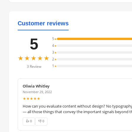
Customer reviews
5
5
★
4
★
3
★
★★★★★
2
★
1
★
3 Review
Oliwia Whitley
November 29, 2022
★★★★★
How can you evaluate content without design? No typography, 
— all those things that convey the important signals beyond th
👍 0
👎 0