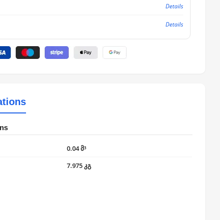
Details
Details
ations
ons
0.04 მ³
7.975 კგ