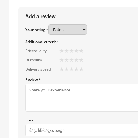
Add a review
Your rating *
Additional criteria:
★
★
★
★
★
Price/quality
★
★
★
★
★
Durability
★
★
★
★
★
Delivery speed
Review *
Pros