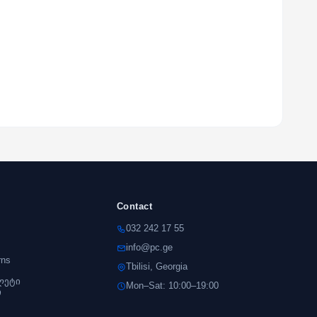
Contact
032 242 17 55
info@pc.ge
rns
Tbilisi, Georgia
ლეტი
Mon–Sat: 10:00–19:00
ი
s