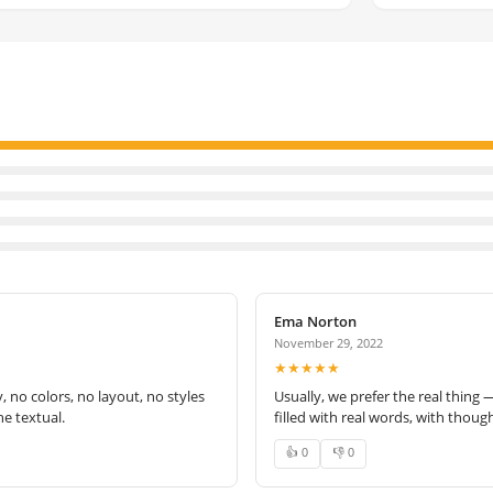
Ema Norton
November 29, 2022
★★★★★
no colors, no layout, no styles
Usually, we prefer the real thing 
e textual.
filled with real words, with thoug
👍 0
👎 0