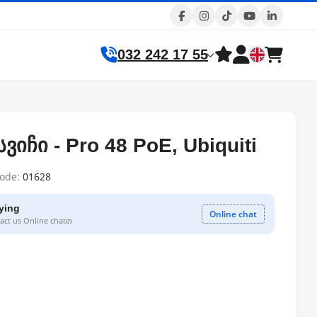
032 242 17 55
იჩი - Pro 48 PoE, Ubiquiti
code:
01628
ying
Online chat
ct us Online chatთ