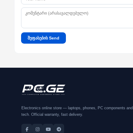
შეფასების Send
Electronics online store — laptops, phones, PC components and
tech. Official warranty, fast delivery.