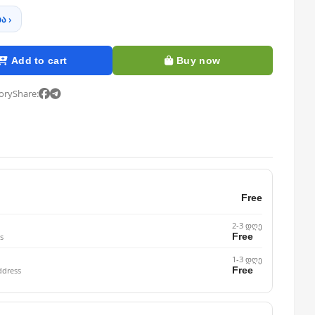
ა ›
Add to cart
Buy now
tory
Share:
Free
2-3 დღე
Free
s
1-3 დღე
Free
ddress