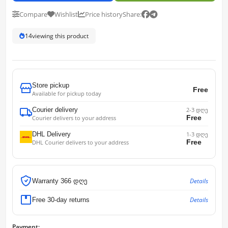
Compare
Wishlist
Price history
Share:
14
viewing this product
Store pickup
Free
Available for pickup today
Courier delivery
2-3 დღე
Free
Courier delivers to your address
DHL Delivery
1-3 დღე
Free
DHL Courier delivers to your address
Details
Warranty 366 დღე
Details
Free 30-day returns
Payment: