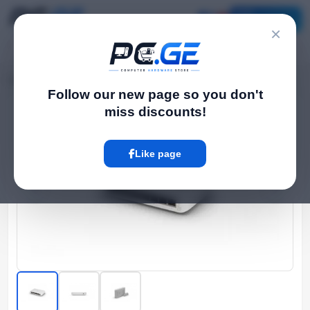
Catalog
×
Home
Network Switch
Managed PoE სვიჩი - Lite 8 PoE, Ubiquiti
›
›
Follow our new page so you don't
miss discounts!
Hot
Like page
‹
›