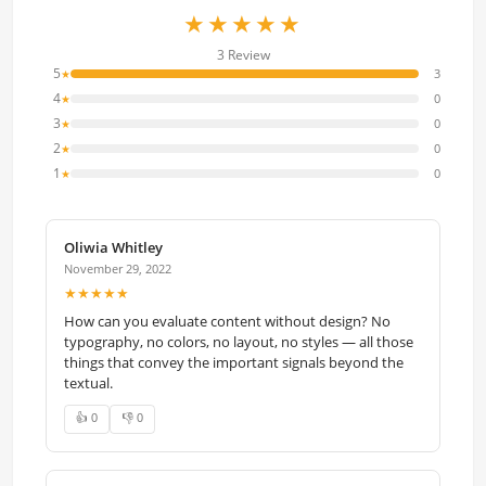
★★★★★
3 Review
5
3
★
4
0
★
3
0
★
2
0
★
1
0
★
Oliwia Whitley
November 29, 2022
★★★★★
How can you evaluate content without design? No
typography, no colors, no layout, no styles — all those
things that convey the important signals beyond the
textual.
👍 0
👎 0