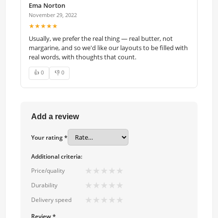
Ema Norton
November 29, 2022
★★★★★
Usually, we prefer the real thing — real butter, not
margarine, and so we'd like our layouts to be filled with
real words, with thoughts that count.
👍 0
👎 0
Add a review
Your rating *
Additional criteria:
★
★
★
★
★
Price/quality
★
★
★
★
★
Durability
★
★
★
★
★
Delivery speed
Review *