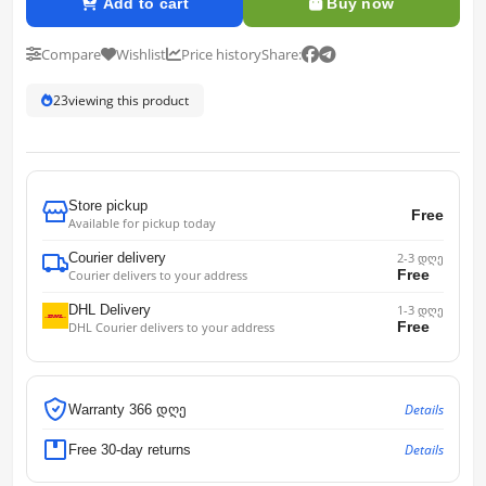
Add to cart
Buy now
Compare
Wishlist
Price history
Share:
23
viewing this product
Store pickup
Free
Available for pickup today
Courier delivery
2-3 დღე
Free
Courier delivers to your address
DHL Delivery
1-3 დღე
Free
DHL Courier delivers to your address
Details
Warranty 366 დღე
Details
Free 30-day returns