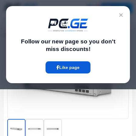
Catalog
×
Home
Network Switch
Managed სვიჩი - UniFi Aggregation, Ubiquiti
›
›
Follow our new page so you don't
miss discounts!
Hot
Like page
‹
›