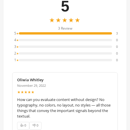
5
★★★★★
3 Review
5
3
★
4
0
★
3
0
★
2
0
★
1
0
★
Oliwia Whitley
November 29, 2022
★★★★★
How can you evaluate content without design? No
typography, no colors, no layout, no styles — all those
things that convey the important signals beyond the
textual.
👍 0
👎 0