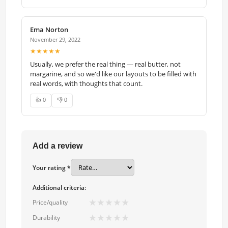
Ema Norton
November 29, 2022
★★★★★
Usually, we prefer the real thing — real butter, not
margarine, and so we'd like our layouts to be filled with
real words, with thoughts that count.
👍 0
👎 0
Add a review
Your rating *
Additional criteria:
★
★
★
★
★
Price/quality
★
★
★
★
★
Durability