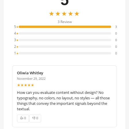
★★★★★
3 Review
5
3
★
4
0
★
3
0
★
2
0
★
1
0
★
Oliwia Whitley
November 29, 2022
★★★★★
How can you evaluate content without design? No
typography, no colors, no layout, no styles — all those
things that convey the important signals beyond the
textual.
👍 0
👎 0