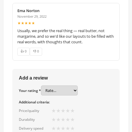
Ema Norton
November 29, 2022
★★★★★
Usually, we prefer the real thing — real butter, not
margarine, and so we'd like our layouts to be filled with
real words, with thoughts that count.
👍 0
👎 0
Add a review
Your rating *
Additional criteria:
★
★
★
★
★
Price/quality
★
★
★
★
★
Durability
★
★
★
★
★
Delivery speed