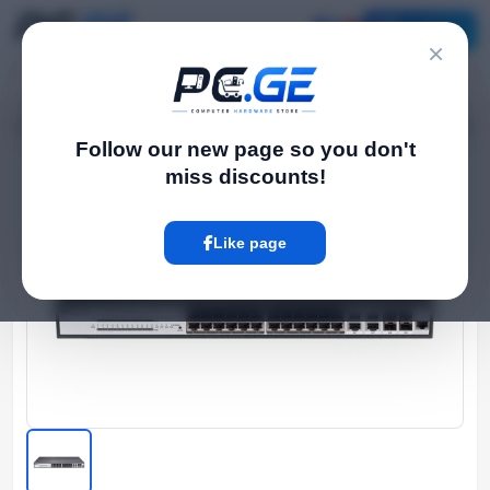
Catalog
×
Home
Network Switch
Managed PoE სვიჩი - S2528-P, 24P af/at, 4C, BDCOM
›
›
Follow our new page so you don't
miss discounts!
Hot
Like page