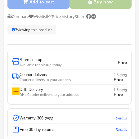
Add to cart
Buy now
Compare
Wishlist
Price history
Share:
7
viewing this product
Store pickup
Free
Available for pickup today
Courier delivery
2-3 დღე
Free
Courier delivers to your address
DHL Delivery
1-3 დღე
Free
DHL Courier delivers to your address
Details
Warranty 366 დღე
Details
Free 30-day returns