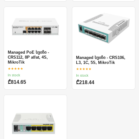
Managed PoE სვიჩი -
CRS112, 8P af/at, 4S,
Managed სვიჩი - CRS106,
MikroTik
L3, 1C, 5S, MikroTik
★★★★★
★★★★★
In stock
In stock
₾814.65
₾218.44