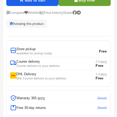
Add to cart
Buy now
Compare
Wishlist
Price history
Share:
9
viewing this product
Store pickup
Free
Available for pickup today
Courier delivery
2-3 დღე
Free
Courier delivers to your address
DHL Delivery
1-3 დღე
Free
DHL Courier delivers to your address
Details
Warranty 365 დღე
Details
Free 30-day returns