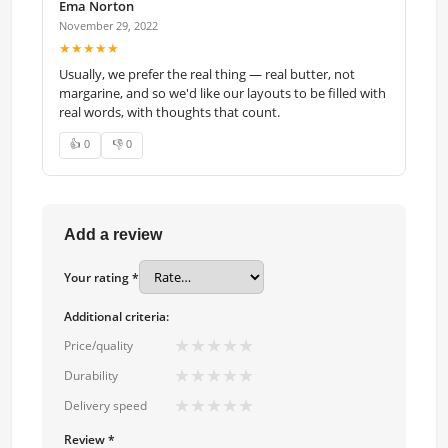
Ema Norton
November 29, 2022
★★★★★
Usually, we prefer the real thing — real butter, not
margarine, and so we'd like our layouts to be filled with
real words, with thoughts that count.
👍 0
👎 0
Add a review
Your rating *
Additional criteria:
★
★
★
★
★
Price/quality
★
★
★
★
★
Durability
★
★
★
★
★
Delivery speed
Review *