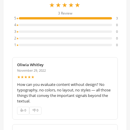
★★★★★
3 Review
5
3
★
4
0
★
3
0
★
2
0
★
1
0
★
Oliwia Whitley
November 29, 2022
★★★★★
How can you evaluate content without design? No
typography, no colors, no layout, no styles — all those
things that convey the important signals beyond the
textual.
👍 0
👎 0