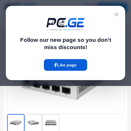
Catalog
×
Home
Network Switch
Managed სვიჩი - CRS305, L3, 1G, 4S+, MikroTik
›
›
Follow our new page so you don't
miss discounts!
Hot
Like page
‹
›