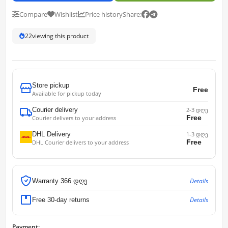
Compare
Wishlist
Price history
Share:
22
viewing this product
Store pickup
Free
Available for pickup today
Courier delivery
2-3 დღე
Free
Courier delivers to your address
DHL Delivery
1-3 დღე
Free
DHL Courier delivers to your address
Details
Warranty 366 დღე
Details
Free 30-day returns
Payment: