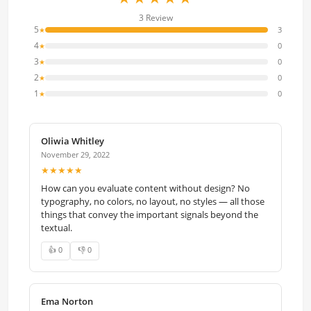
3 Review
5
3
★
4
0
★
3
0
★
2
0
★
1
0
★
Oliwia Whitley
November 29, 2022
★★★★★
How can you evaluate content without design? No
typography, no colors, no layout, no styles — all those
things that convey the important signals beyond the
textual.
👍 0
👎 0
Ema Norton