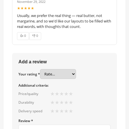
November 29, 2022
★★★★★
Usually, we prefer the real thing — real butter, not
margarine, and so we'd like our layouts to be filled with
real words, with thoughts that count.
👍 0
👎 0
Add a review
Your rating *
Additional criteria:
★
★
★
★
★
Price/quality
★
★
★
★
★
Durability
★
★
★
★
★
Delivery speed
Review *