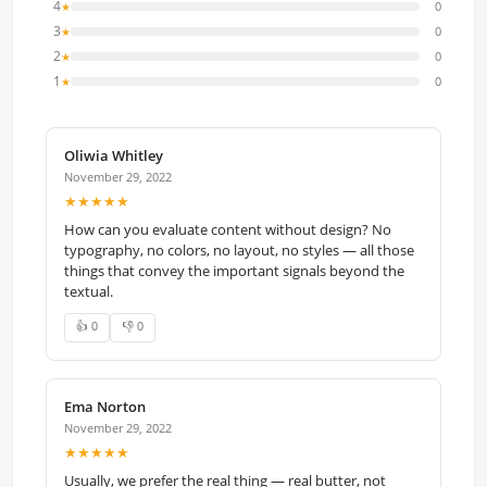
4
0
★
3
0
★
2
0
★
1
0
★
Oliwia Whitley
November 29, 2022
★★★★★
How can you evaluate content without design? No
typography, no colors, no layout, no styles — all those
things that convey the important signals beyond the
textual.
👍 0
👎 0
Ema Norton
November 29, 2022
★★★★★
Usually, we prefer the real thing — real butter, not