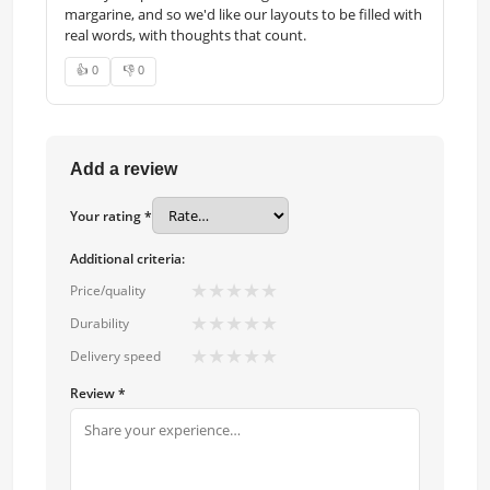
margarine, and so we'd like our layouts to be filled with
real words, with thoughts that count.
👍 0
👎 0
Add a review
Your rating *
Additional criteria:
★
★
★
★
★
Price/quality
★
★
★
★
★
Durability
★
★
★
★
★
Delivery speed
Review *