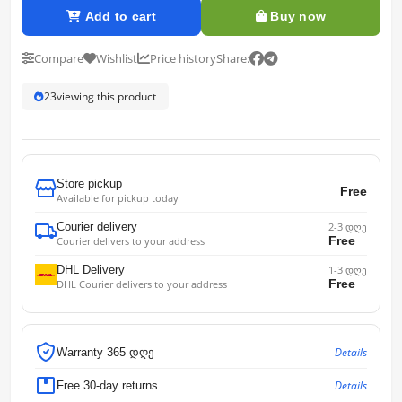
Add to cart
Buy now
Compare
Wishlist
Price history
Share:
23
viewing this product
Store pickup
Free
Available for pickup today
Courier delivery
2-3 დღე
Free
Courier delivers to your address
DHL Delivery
1-3 დღე
Free
DHL Courier delivers to your address
Details
Warranty 365 დღე
Details
Free 30-day returns