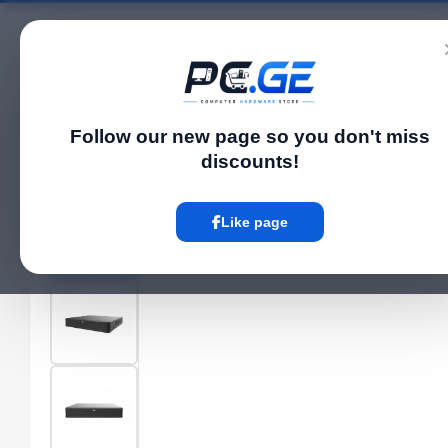
Catalog
Follow our new page so you don't miss
Home
NVR / DVR Systems
8 არხიანი IP Video ჩამწერი NVR - 1 მყარი Drive,
›
›
discounts!
Hot
Like page