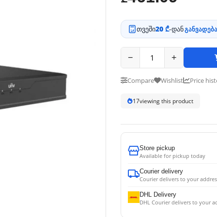
თვეში
20 ₾
-დან
განვადება
−
+
Compare
Wishlist
Price his
17
viewing this product
Store pickup
Available for pickup today
Courier delivery
Courier delivers to your addres
DHL Delivery
DHL Courier delivers to your a