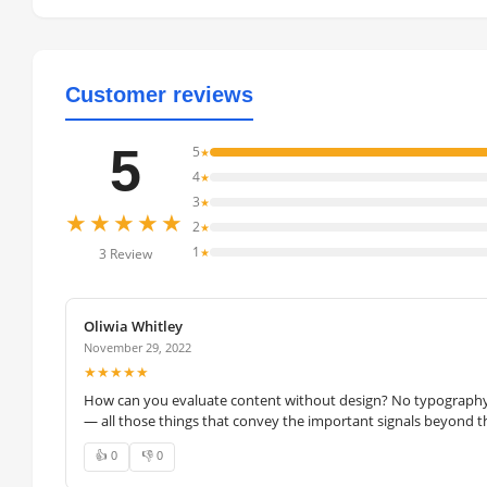
Customer reviews
5
5
★
4
★
3
★
★★★★★
2
★
1
★
3 Review
Oliwia Whitley
November 29, 2022
★★★★★
How can you evaluate content without design? No typography, 
— all those things that convey the important signals beyond th
👍 0
👎 0