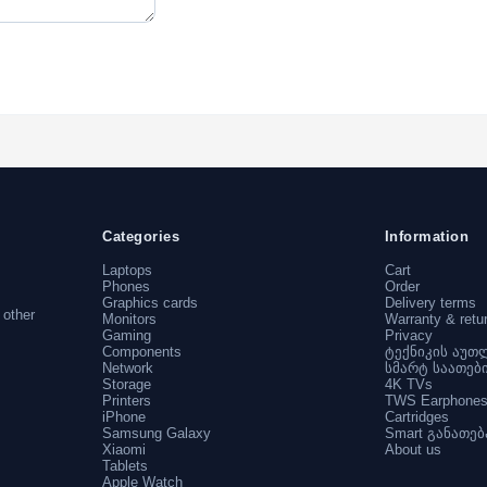
Categories
Information
Laptops
Cart
Phones
Order
Graphics cards
Delivery terms
 other
Monitors
Warranty & retu
Gaming
Privacy
Components
ტექნიკის აუთ
Network
სმარტ საათებ
Storage
4K TVs
Printers
TWS Earphone
iPhone
Cartridges
Samsung Galaxy
Smart განათებ
Xiaomi
About us
Tablets
Apple Watch