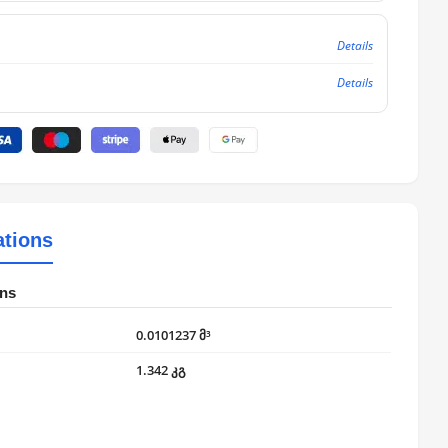
Details
Details
ations
ons
0.0101237 მ³
1.342 კგ