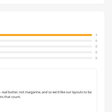
3
0
0
0
0
— real butter, not margarine, and so we'd like our layouts to be
hts that count.