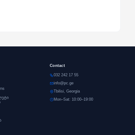
Contact
032 242 17 55
info@pc.ge
rns
Tbilisi, Georgia
ლეტი
Mon–Sat: 10:00–19:00
ი
s
ა