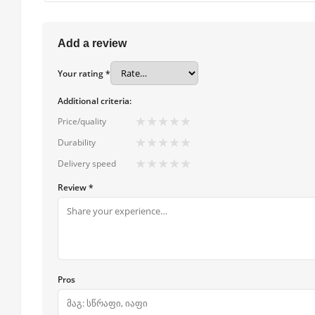
Add a review
Your rating *
Additional criteria:
★
★
★
★
★
Price/quality
★
★
★
★
★
Durability
★
★
★
★
★
Delivery speed
Review *
Pros