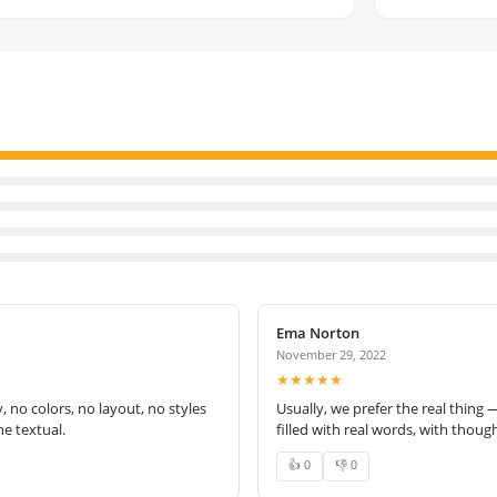
Ema Norton
November 29, 2022
★★★★★
no colors, no layout, no styles
Usually, we prefer the real thing 
e textual.
filled with real words, with thoug
👍 0
👎 0