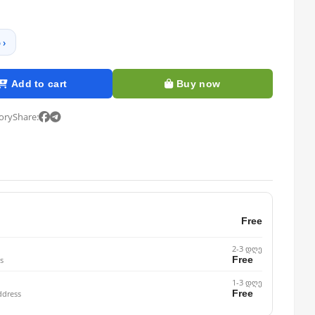
 ›
Add to cart
Buy now
tory
Share:
Free
2-3 დღე
Free
s
1-3 დღე
Free
ddress