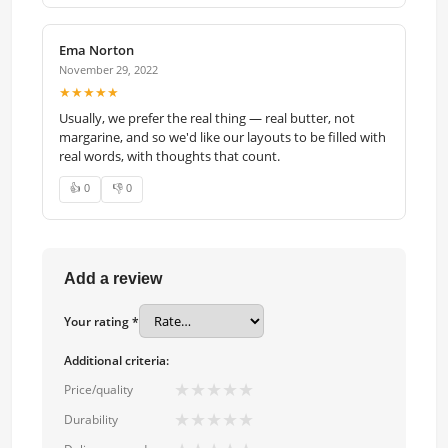
Ema Norton
November 29, 2022
★★★★★
Usually, we prefer the real thing — real butter, not
margarine, and so we'd like our layouts to be filled with
real words, with thoughts that count.
👍 0
👎 0
Add a review
Your rating *
Additional criteria:
★
★
★
★
★
Price/quality
★
★
★
★
★
Durability