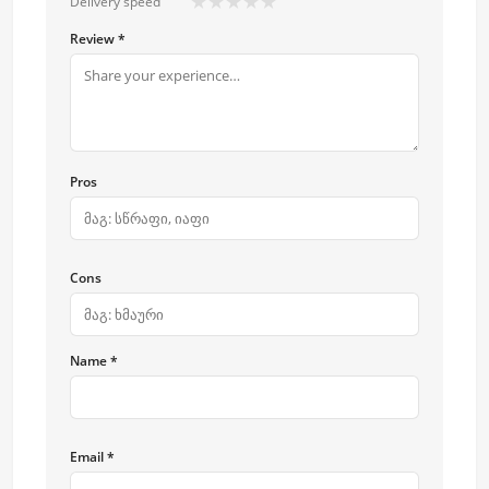
★
★
★
★
★
Delivery speed
Review *
Pros
Cons
Name *
Email *