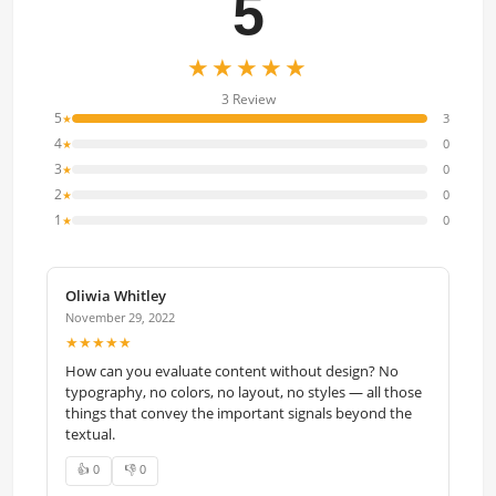
5
★★★★★
3 Review
5
3
★
4
0
★
3
0
★
2
0
★
1
0
★
Oliwia Whitley
November 29, 2022
★★★★★
How can you evaluate content without design? No
typography, no colors, no layout, no styles — all those
things that convey the important signals beyond the
textual.
👍 0
👎 0