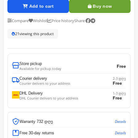
Add to cart
Buy now
Compare
Wishlist
Price history
Share:
21
viewing this product
Store pickup
Free
Available for pickup today
Courier delivery
2-3 დღე
Free
Courier delivers to your address
DHL Delivery
1-3 დღე
Free
DHL Courier delivers to your address
Details
Warranty 732 დღე
Details
Free 30-day returns