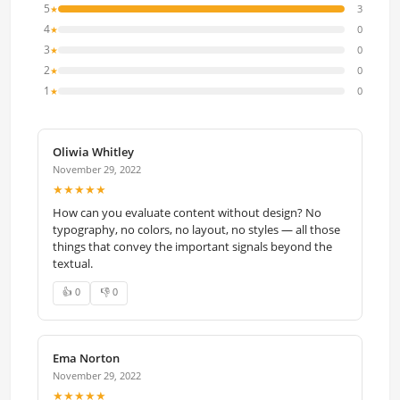
5
3
★
4
0
★
3
0
★
2
0
★
1
0
★
Oliwia Whitley
November 29, 2022
★★★★★
How can you evaluate content without design? No
typography, no colors, no layout, no styles — all those
things that convey the important signals beyond the
textual.
👍 0
👎 0
Ema Norton
November 29, 2022
★★★★★