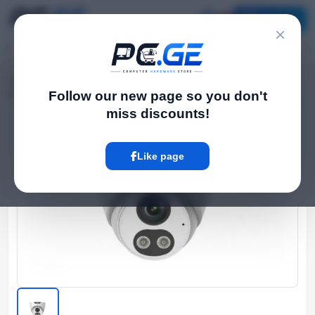
Catalog
×
Home
Outdoor IP Cameras
›
›
IP Camera - 4მპ, 2.8მმ, Turret, Mic, SD, ANR, Speaker, Uniview
Follow our new page so you don't
miss discounts!
Hot
Like page