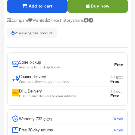
Add to cart
Buy now
Compare
Wishlist
Price history
Share:
21
viewing this product
Store pickup
Free
Available for pickup today
Courier delivery
2-3 დღე
Free
Courier delivers to your address
DHL Delivery
1-3 დღე
Free
DHL Courier delivers to your address
Details
Warranty 732 დღე
Details
Free 30-day returns