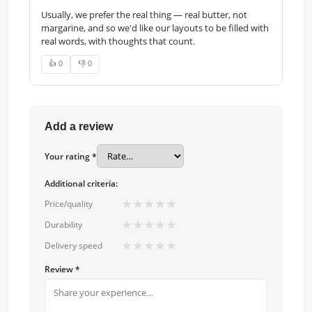
Usually, we prefer the real thing — real butter, not
margarine, and so we'd like our layouts to be filled with
real words, with thoughts that count.
👍 0
👎 0
Add a review
Your rating *
Additional criteria:
★
★
★
★
★
Price/quality
★
★
★
★
★
Durability
★
★
★
★
★
Delivery speed
Review *