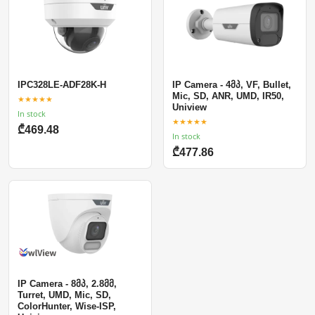
IPC328LE-ADF28K-H
IP Camera - 4მპ, VF, Bullet,
Mic, SD, ANR, UMD, IR50,
★★★★★
Uniview
In stock
★★★★★
₾469.48
In stock
₾477.86
IP Camera - 8მპ, 2.8მმ,
Turret, UMD, Mic, SD,
ColorHunter, Wise-ISP,