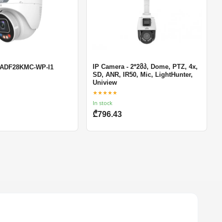
IP Camera - 2*2მპ, Dome, PTZ, 4x,
-ADF28KMC-WP-I1
SD, ANR, IR50, Mic, LightHunter,
Uniview
★★★★★
In stock
₾796.43