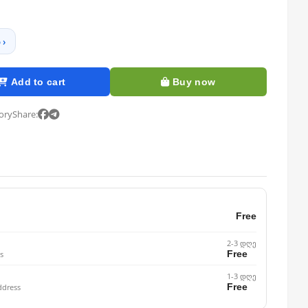
 ›
Add to cart
Buy now
tory
Share:
Free
2-3 დღე
Free
s
1-3 დღე
Free
ddress