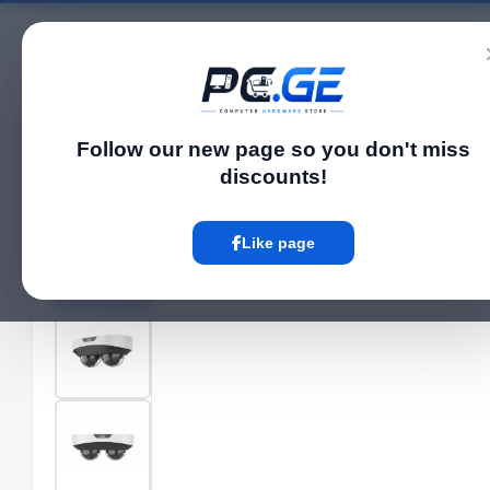
Catalog
Follow our new page so you don't miss
Home
Outdoor IP Cameras
IP Camera - 2*4მპ, 2.8მმ, Dome, IK10, Mic, SD
›
›
discounts!
Hot
Like page