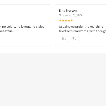
Ema Norton
November 29, 2022
★★★★★
no colors, no layout, no styles
Usually, we prefer the real thing 
e textual.
filled with real words, with thoug
👍 0
👎 0