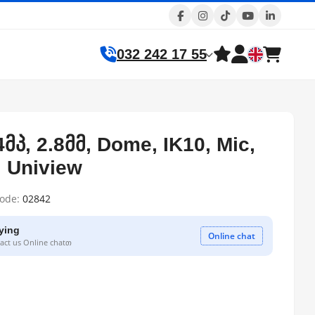
032 242 17 55
4მპ, 2.8მმ, Dome, IK10, Mic,
 Uniview
code:
02842
ying
Online chat
ct us Online chatთ