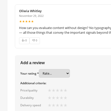
Oliwia Whitley
November 29, 2022
★★★★★
How can you evaluate content without design? No typography, 
— all those things that convey the important signals beyond th
👍 0
👎 0
Add a review
Your rating *
Additional criteria:
★
★
★
★
★
Price/quality
★
★
★
★
★
Durability
★
★
★
★
★
Delivery speed