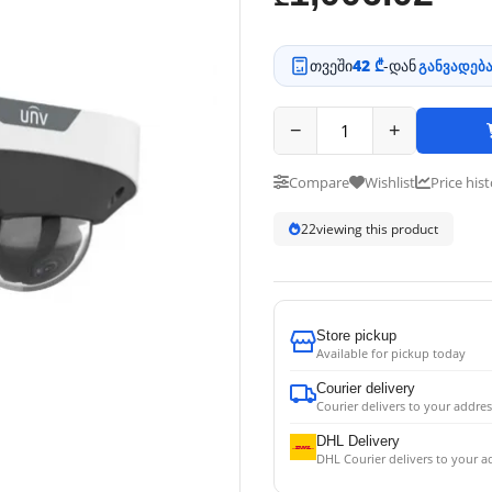
თვეში
42 ₾
-დან
განვადება
−
+
Compare
Wishlist
Price his
23
viewing this product
Store pickup
Available for pickup today
Courier delivery
Courier delivers to your addres
DHL Delivery
DHL Courier delivers to your a