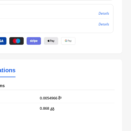
Details
Details
ations
ons
0.0054966 მ³
0.868 კგ