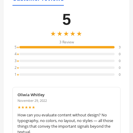
5
★★★★★
3 Review
5
3
★
4
0
★
3
0
★
2
0
★
1
0
★
Oliwia Whitley
November 29, 2022
★★★★★
How can you evaluate content without design? No
typography, no colors, no layout, no styles — all those
things that convey the important signals beyond the
textual.