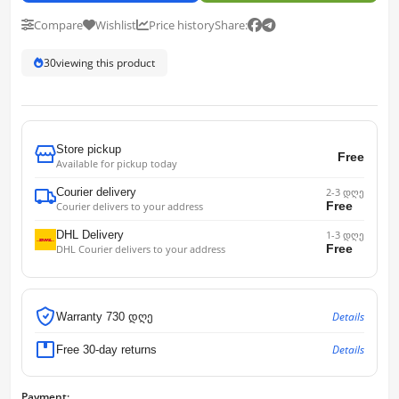
Compare
Wishlist
Price history
Share:
30
viewing this product
Store pickup
Free
Available for pickup today
Courier delivery
2-3 დღე
Free
Courier delivers to your address
DHL Delivery
1-3 დღე
Free
DHL Courier delivers to your address
Details
Warranty 730 დღე
Details
Free 30-day returns
Payment: