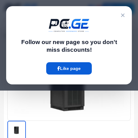
Catalog
×
Home
UPS
100KW
›
›
Follow our new page so you don't
miss discounts!
Hot
Like page