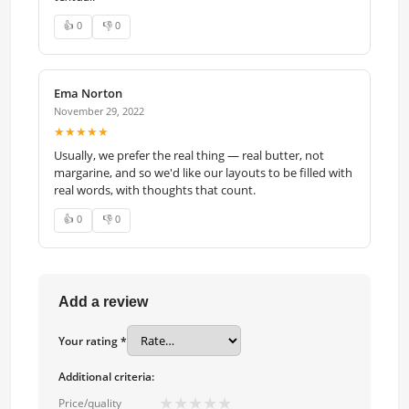
👍 0
👎 0
Ema Norton
November 29, 2022
★★★★★
Usually, we prefer the real thing — real butter, not
margarine, and so we'd like our layouts to be filled with
real words, with thoughts that count.
👍 0
👎 0
Add a review
Your rating *
Additional criteria:
★
★
★
★
★
Price/quality