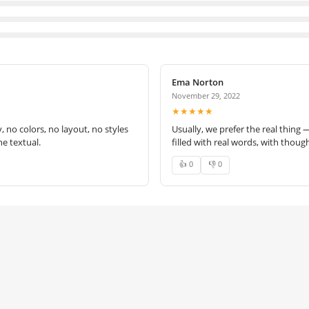
Ema Norton
November 29, 2022
★★★★★
no colors, no layout, no styles
Usually, we prefer the real thing 
e textual.
filled with real words, with thoug
👍 0
👎 0