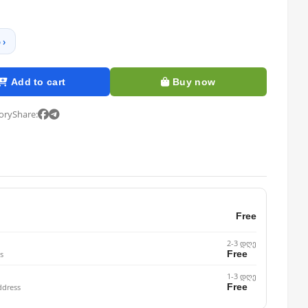
 ›
Add to cart
Buy now
tory
Share:
Free
2-3 დღე
Free
s
1-3 დღე
Free
ddress