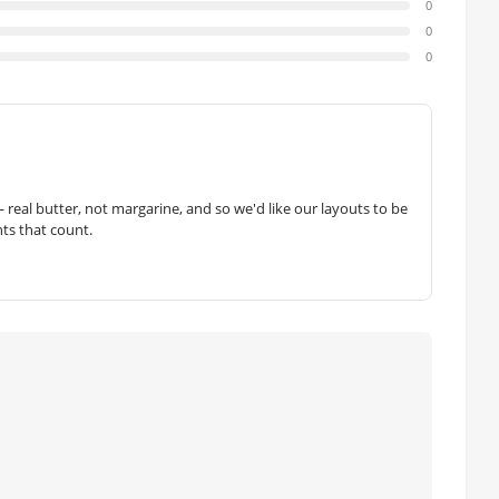
0
0
0
— real butter, not margarine, and so we'd like our layouts to be
hts that count.