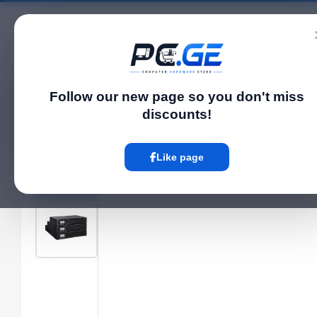
Catalog
Follow our new page so you don't miss
Home
UPS
უწყვეტი კვების წყარო (UPS) - 2KVA/1.8KW On-line RT, 4x9AH
›
›
discounts!
Hot
Like page