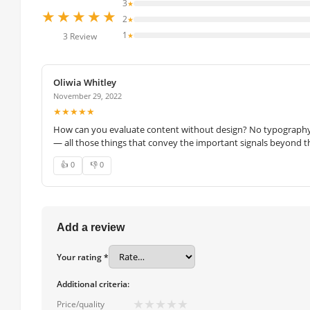
3
★
★★★★★
2
★
1
★
3 Review
Oliwia Whitley
November 29, 2022
★★★★★
How can you evaluate content without design? No typography, 
— all those things that convey the important signals beyond th
👍 0
👎 0
Add a review
Your rating *
Additional criteria:
★
★
★
★
★
Price/quality