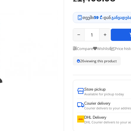
თვეში
59 ₾
-დან
განვადება
−
+
Compare
Wishlist
Price his
26
viewing this product
Store pickup
Available for pickup today
Courier delivery
Courier delivers to your addres
DHL Delivery
DHL Courier delivers to your a