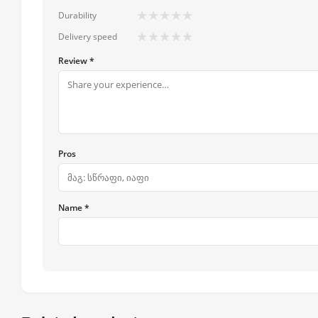
★
★
★
★
★
Durability
★
★
★
★
★
Delivery speed
Review *
Pros
Name *