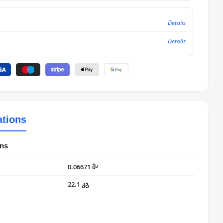
Details
Details
ations
ons
0.06671 მ³
22.1 კგ