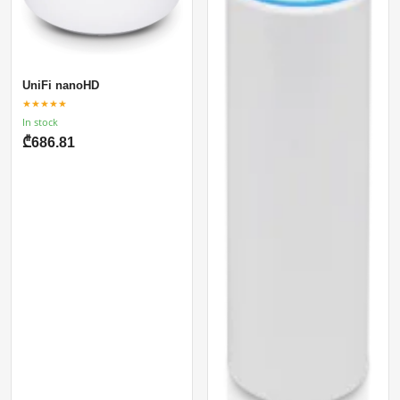
UniFi nanoHD
★★★★★
In stock
₾686.81