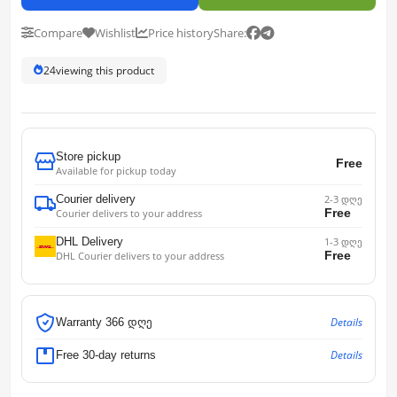
Compare
Wishlist
Price history
Share:
24
viewing this product
Store pickup
Free
Available for pickup today
Courier delivery
2-3 დღე
Free
Courier delivers to your address
DHL Delivery
1-3 დღე
Free
DHL Courier delivers to your address
Details
Warranty 366 დღე
Details
Free 30-day returns