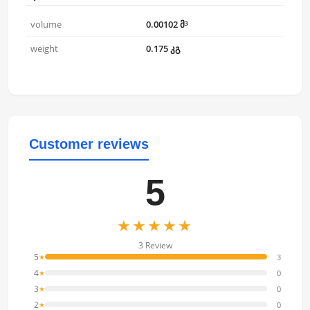
volume
0.00102 მ³
weight
0.175 კგ
Customer reviews
5
★★★★★
3 Review
5
3
★
4
0
★
3
0
★
2
0
★