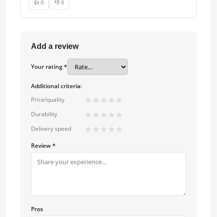
👍 0
👎 0
Add a review
Your rating *
Additional criteria:
★
★
★
★
★
Price/quality
★
★
★
★
★
Durability
★
★
★
★
★
Delivery speed
Review *
Pros