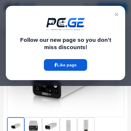
Catalog
×
Home
WiFi Routers
UniFi კონტროლერი - CloudKey, Ubiquiti
›
›
Follow our new page so you don't
miss discounts!
Hot
Like page
‹
›