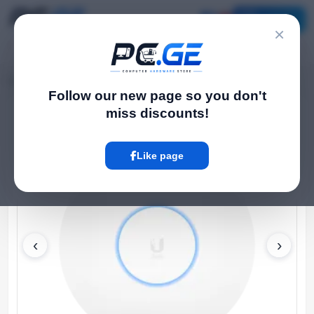
Catalog
×
Home
WiFi Routers
UniFi U6 Pro
›
›
Follow our new page so you don't
miss discounts!
Hot
Like page
‹
›