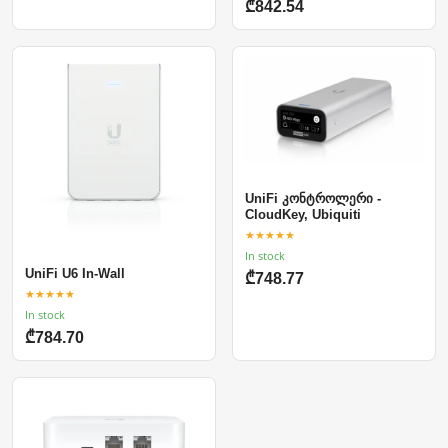
₾842.54
UniFi კონტროლერი -
CloudKey, Ubiquiti
★★★★★
In stock
UniFi U6 In-Wall
₾748.77
★★★★★
In stock
₾784.70