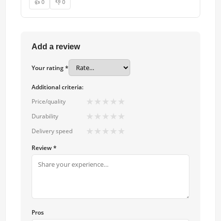
👍 0
👎 0
Add a review
Your rating *
Additional criteria:
★
★
★
★
★
Price/quality
★
★
★
★
★
Durability
★
★
★
★
★
Delivery speed
Review *
Pros