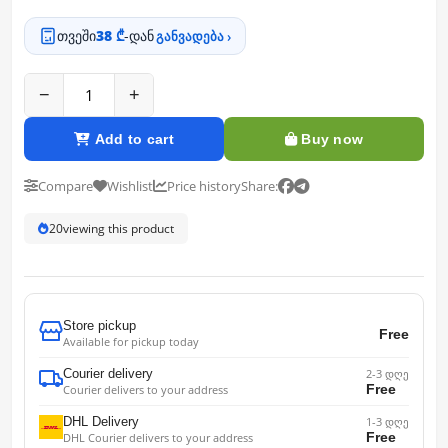
თვეში
38 ₾
-დან
განვადება ›
−
+
Add to cart
Buy now
Compare
Wishlist
Price history
Share:
20
viewing this product
Store pickup
Free
Available for pickup today
Courier delivery
2-3 დღე
Free
Courier delivers to your address
DHL Delivery
1-3 დღე
Free
DHL Courier delivers to your address