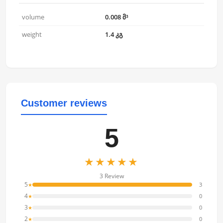
volume
0.008 მ³
weight
1.4 კგ
Customer reviews
5
★★★★★
3 Review
5
3
★
4
0
★
3
0
★
2
0
★