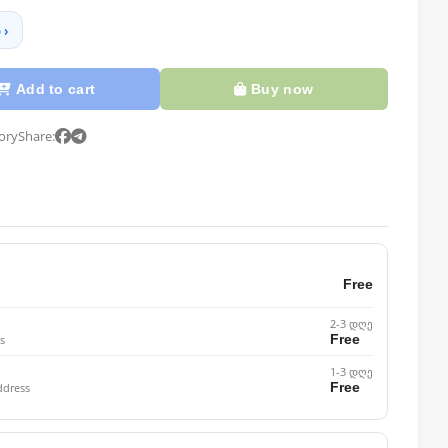
 ›
Add to cart
Buy now
tory
Share:
Free
2-3 დღე
Free
s
1-3 დღე
Free
ddress