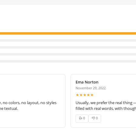
Ema Norton
November 29, 2022
★★★★★
no colors, no layout, no styles
Usually, we prefer the real thing 
e textual.
filled with real words, with thoug
👍 0
👎 0