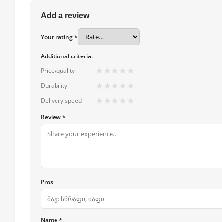
Add a review
Your rating *
Additional criteria:
★
★
★
★
★
Price/quality
★
★
★
★
★
Durability
★
★
★
★
★
Delivery speed
Review *
Pros
Name *