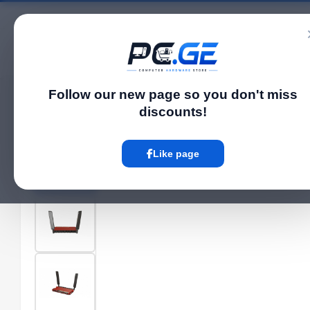
Catalog
Follow our new page so you don't miss
Home
WiFi Routers
WiFi Router - L009UiGS, MikroTik
›
›
discounts!
Hot
Like page