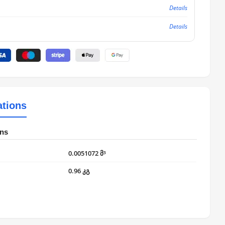
Details
Details
ations
ons
0.0051072 მ³
0.96 კგ