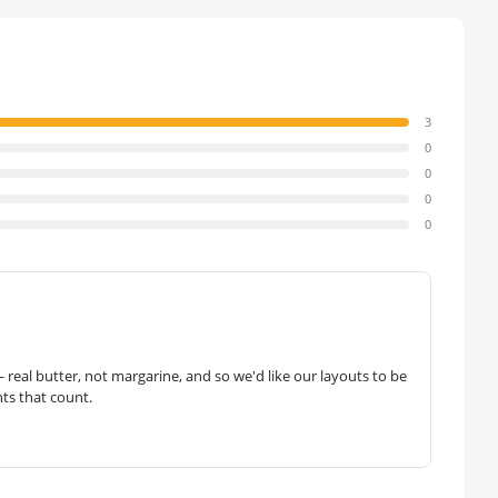
3
0
0
0
0
— real butter, not margarine, and so we'd like our layouts to be
hts that count.