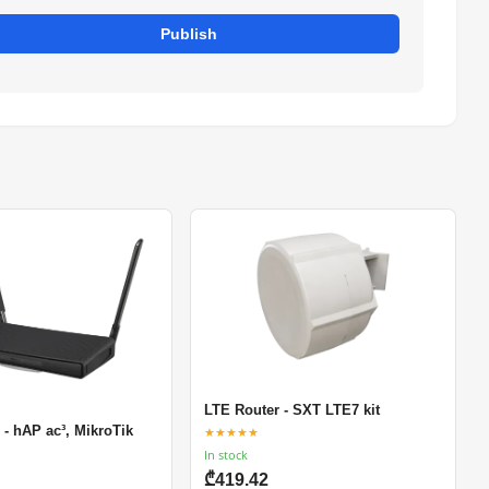
Publish
LTE Router - SXT LTE7 kit
 - hAP ac³, MikroTik
★★★★★
In stock
₾419.42