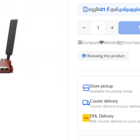
თვეში
21 ₾
-დან
განვადება
−
+
Compare
Wishlist
Price his
18
viewing this product
Store pickup
Available for pickup today
Courier delivery
Courier delivers to your addres
DHL Delivery
DHL Courier delivers to your a