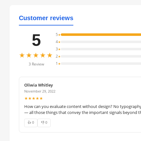
Customer reviews
5
5
★
4
★
3
★
★★★★★
2
★
1
★
3 Review
Oliwia Whitley
November 29, 2022
★★★★★
How can you evaluate content without design? No typography, 
— all those things that convey the important signals beyond th
👍 0
👎 0