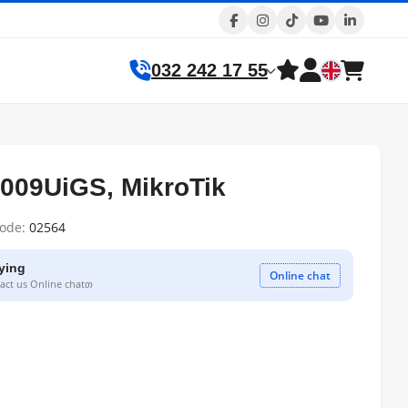
032 242 17 55
L009UiGS, MikroTik
code:
02564
ying
Online chat
ct us Online chatთ