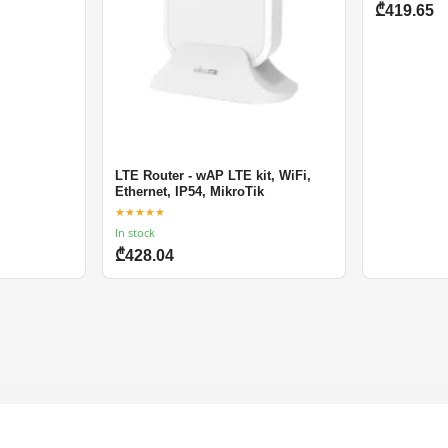
₾419.65
LTE Router - wAP LTE kit, WiFi,
Ethernet, IP54, MikroTik
★★★★★
In stock
₾428.04