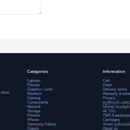
Categories
Information
Laptops
Cart
Phones
Order
Graphics cards
Delivery terms
 other
Monitors
Warranty & retu
Gaming
Privacy
Components
ტექნიკის აუთ
Network
სმარტ საათებ
Storage
4K TVs
Printers
TWS Earphone
iPhone
Cartridges
Samsung Galaxy
Smart განათებ
Xiaomi
About us