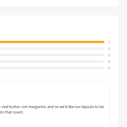
3
0
0
0
0
— real butter, not margarine, and so we'd like our layouts to be
hts that count.