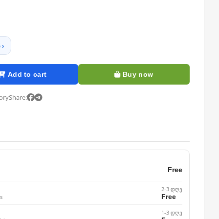
 ›
Add to cart
Buy now
tory
Share:
Free
2-3 დღე
Free
s
1-3 დღე