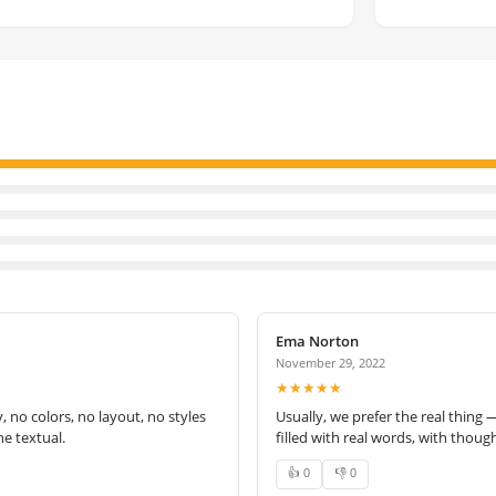
Ema Norton
November 29, 2022
★★★★★
no colors, no layout, no styles
Usually, we prefer the real thing 
e textual.
filled with real words, with thoug
👍 0
👎 0