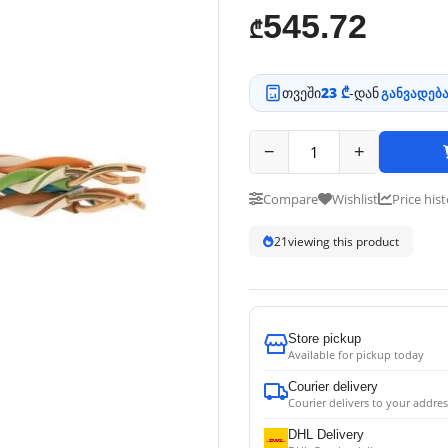
545.72
₾
თვეში
23 ₾
-დან
განვადება
−
+
Compare
Wishlist
Price his
22
viewing this product
Store pickup
Available for pickup today
Courier delivery
Courier delivers to your addres
DHL Delivery