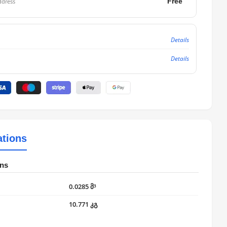
Free
ddress
Details
Details
ations
ons
0.0285 მ³
10.771 კგ