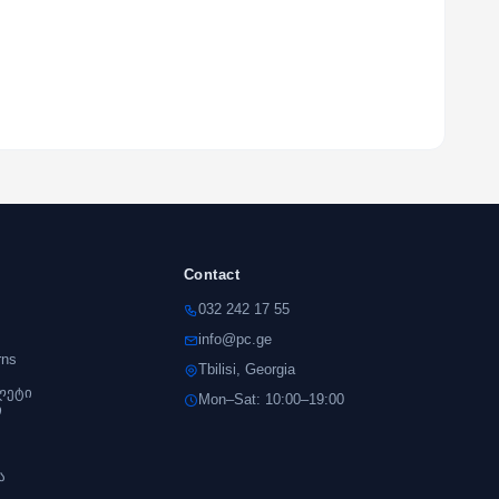
Contact
032 242 17 55
info@pc.ge
rns
Tbilisi, Georgia
ლეტი
Mon–Sat: 10:00–19:00
ი
s
ა