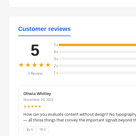
Customer reviews
5
5
★
4
★
3
★
★★★★★
2
★
1
★
3 Review
Oliwia Whitley
November 29, 2022
★★★★★
How can you evaluate content without design? No typography, 
— all those things that convey the important signals beyond th
👍 0
👎 0