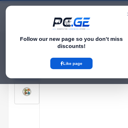
Catalog
Follow our new page so you don't miss
Home
Network cables
Network cable - Cat5e UTP 24AWG LSZH 100% სპილ
›
›
discounts!
Hot
Like page