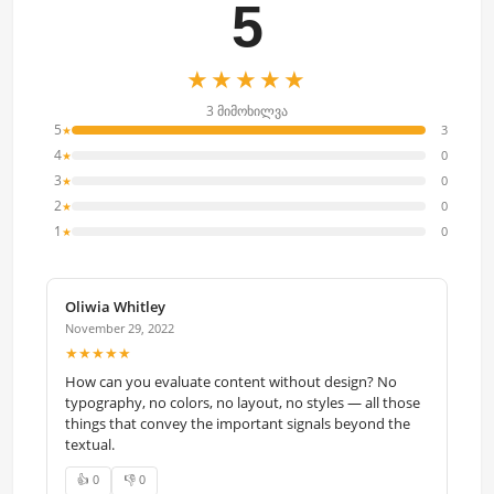
5
★★★★★
3 მიმოხილვა
5
3
★
4
0
★
3
0
★
2
0
★
1
0
★
Oliwia Whitley
November 29, 2022
★★★★★
How can you evaluate content without design? No
typography, no colors, no layout, no styles — all those
things that convey the important signals beyond the
textual.
👍 0
👎 0