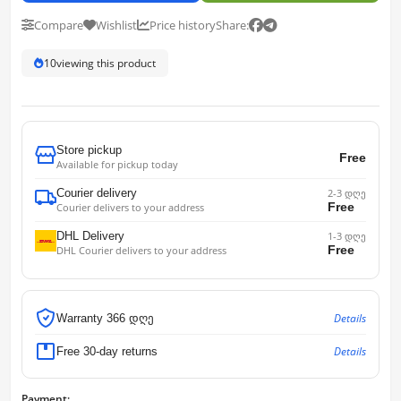
Compare
Wishlist
Price history
Share:
10
viewing this product
Store pickup
Free
Available for pickup today
Courier delivery
2-3 დღე
Free
Courier delivers to your address
DHL Delivery
1-3 დღე
Free
DHL Courier delivers to your address
Details
Warranty 366 დღე
Details
Free 30-day returns
Payment: