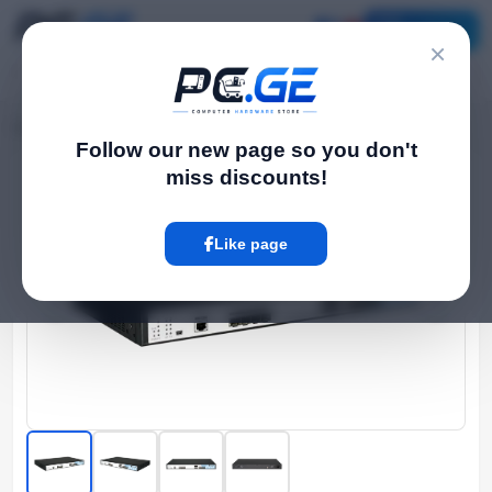
Catalog
×
Home
Network და Wi-Fi-ფაიბერი
4 პორტიანი GEPON OLT - P3600-04
›
›
Follow our new page so you don't
miss discounts!
Hot
Like page
‹
›