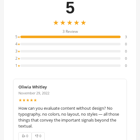
5
★★★★★
3 Review
5
3
★
4
0
★
3
0
★
2
0
★
1
0
★
Oliwia Whitley
November 29, 2022
★★★★★
How can you evaluate content without design? No
typography, no colors, no layout, no styles — all those
things that convey the important signals beyond the
textual.
👍 0
👎 0