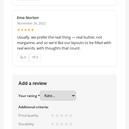
Ema Norton
November 29, 2022
★★★★★
Usually, we prefer the real thing — real butter, not
margarine, and so we'd like our layouts to be filled with
real words, with thoughts that count.
👍 0
👎 0
Add a review
Your rating *
Additional criteria:
★
★
★
★
★
Price/quality
★
★
★
★
★
Durability