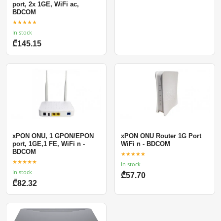
port, 2x 1GE, WiFi ac,
BDCOM
★★★★★
In stock
₾145.15
xPON ONU, 1 GPON/EPON
xPON ONU Router 1G Port
port, 1GE,1 FE, WiFi n -
WiFi n - BDCOM
BDCOM
★★★★★
★★★★★
In stock
In stock
₾57.70
₾82.32