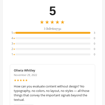
5
★★★★★
3 მიმოხილვა
5
3
★
4
0
★
3
0
★
2
0
★
1
0
★
Oliwia Whitley
November 29, 2022
★★★★★
How can you evaluate content without design? No
typography, no colors, no layout, no styles — all those
things that convey the important signals beyond the
textual.