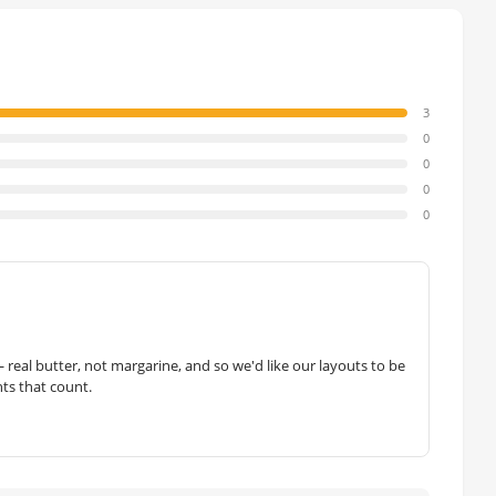
3
0
0
0
0
— real butter, not margarine, and so we'd like our layouts to be
hts that count.