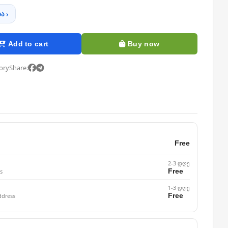
ა ›
Add to cart
Buy now
tory
Share:
Free
2-3 დღე
Free
s
1-3 დღე
Free
ddress