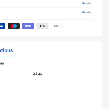
Details
Details
ations
ons
2.3 კგ