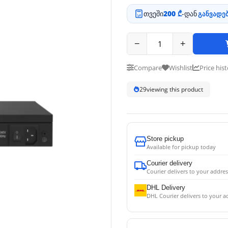
თვეში
200 ₾
-დან
განვადებ
−
+
Compare
Wishlist
Price his
29
viewing this product
Store pickup
Available for pickup today
Courier delivery
Courier delivers to your addres
DHL Delivery
DHL Courier delivers to your a