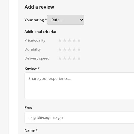
Add a review
Your rating *
Additional criteria:
★
★
★
★
★
Price/quality
★
★
★
★
★
Durability
★
★
★
★
★
Delivery speed
Review *
Pros
Name *