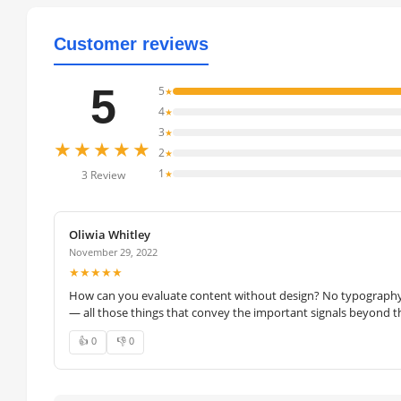
Customer reviews
5
5
★
4
★
3
★
★★★★★
2
★
1
★
3 Review
Oliwia Whitley
November 29, 2022
★★★★★
How can you evaluate content without design? No typography, 
— all those things that convey the important signals beyond th
👍 0
👎 0