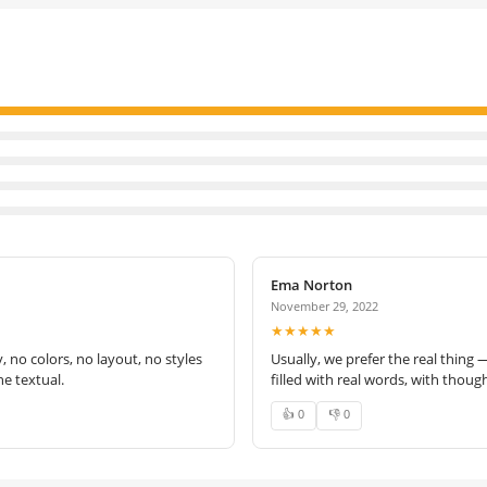
Ema Norton
November 29, 2022
★★★★★
no colors, no layout, no styles
Usually, we prefer the real thing 
e textual.
filled with real words, with thoug
👍 0
👎 0