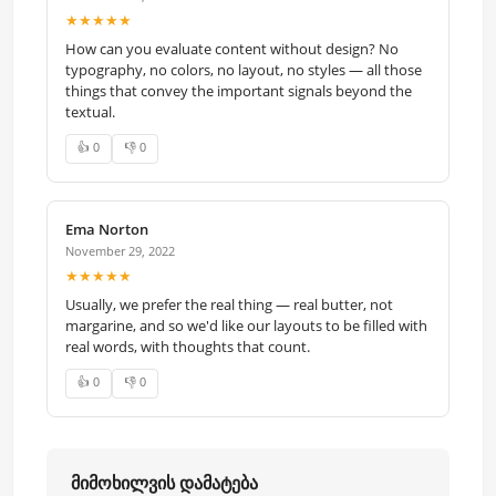
★★★★★
How can you evaluate content without design? No
typography, no colors, no layout, no styles — all those
things that convey the important signals beyond the
textual.
👍 0
👎 0
Ema Norton
November 29, 2022
★★★★★
Usually, we prefer the real thing — real butter, not
margarine, and so we'd like our layouts to be filled with
real words, with thoughts that count.
👍 0
👎 0
მიმოხილვის დამატება