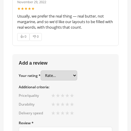
November 29, 2022
★★★★★
Usually, we prefer the real thing — real butter, not
margarine, and so we'd like our layouts to be filled with
real words, with thoughts that count.
👍 0
👎 0
Add a review
Your rating *
Additional criteria:
★
★
★
★
★
Price/quality
★
★
★
★
★
Durability
★
★
★
★
★
Delivery speed
Review *