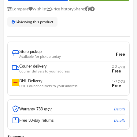
Compare
Wishlist
Price history
Share:
14
viewing this product
Store pickup
Free
Available for pickup today
Courier delivery
2-3 დღე
Free
Courier delivers to your address
DHL Delivery
1-3 დღე
Free
DHL Courier delivers to your address
Details
Warranty 733 დღე
Details
Free 30-day returns
Payment: