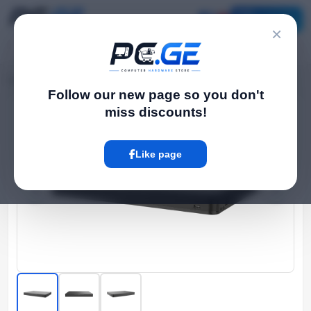
Catalog
×
Home
NVR / DVR Systems
NVR304-16B-IQ
›
›
Follow our new page so you don't
miss discounts!
Hot
Like page
‹
›