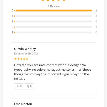
3 Review
5
3
★
4
0
★
3
0
★
2
0
★
1
0
★
Oliwia Whitley
November 29, 2022
★★★★★
How can you evaluate content without design? No
typography, no colors, no layout, no styles — all those
things that convey the important signals beyond the
textual.
👍 0
👎 0
Ema Norton