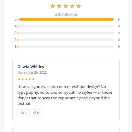
★★★★★
3 მიმოხილვა
5
3
★
4
0
★
3
0
★
2
0
★
1
0
★
Oliwia Whitley
November 29, 2022
★★★★★
How can you evaluate content without design? No
typography, no colors, no layout, no styles — all those
things that convey the important signals beyond the
textual.
👍 0
👎 0