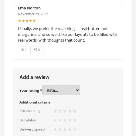
Ema Norton
November 29, 2022
★★★★★
Usually, we prefer the real thing — real butter, not
margarine, and so we'd like our layouts to be filled with
real words, with thoughts that count.
👍 0
👎 0
Add a review
Your rating *
Additional criteria:
★
★
★
★
★
Price/quality
★
★
★
★
★
Durability
★
★
★
★
★
Delivery speed