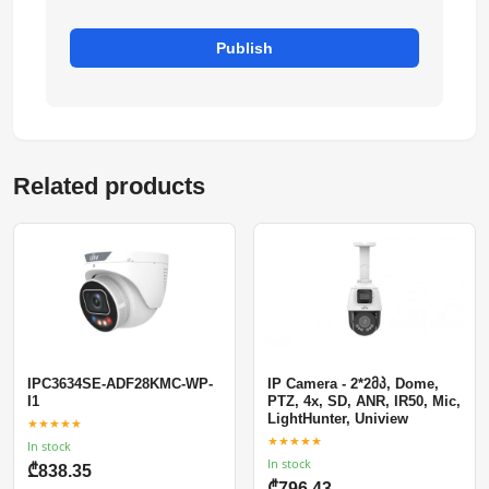
Publish
Related products
IP Camera - 2*2მპ, Dome,
IPC3634SE-ADF28KMC-WP-
PTZ, 4x, SD, ANR, IR50, Mic,
I1
LightHunter, Uniview
★★★★★
★★★★★
In stock
In stock
₾838.35
₾796.43