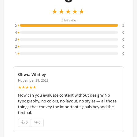
★★★★★
3 Review
5
3
★
4
0
★
3
0
★
2
0
★
1
0
★
Oliwia Whitley
November 29, 2022
★★★★★
How can you evaluate content without design? No
typography, no colors, no layout, no styles — all those
things that convey the important signals beyond the
textual.
👍 0
👎 0