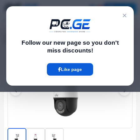
Catalog
×
Home
Outdoor IP Cameras
›
›
IP Camera - 4მპ, Dome, PTZ, 5x, SD, Mic, IR40, Tri-Guard, Wise-ISP, Uniview
Follow our new page so you don't
miss discounts!
Hot
Like page
‹
›