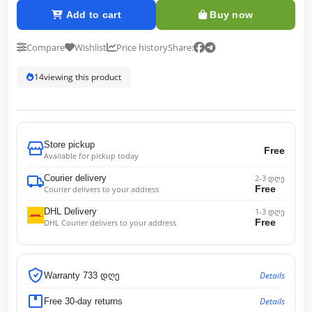
Add to cart
Buy now
Compare
Wishlist
Price history
Share:
14
viewing this product
Store pickup
Free
Available for pickup today
Courier delivery
2-3 დღე
Free
Courier delivers to your address
DHL Delivery
1-3 დღე
Free
DHL Courier delivers to your address
Details
Warranty 733 დღე
Details
Free 30-day returns