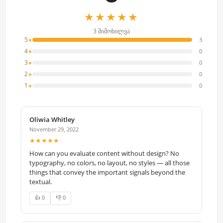
★★★★★
3 მიმოხილვა
5
3
★
4
0
★
3
0
★
2
0
★
1
0
★
Oliwia Whitley
November 29, 2022
★★★★★
How can you evaluate content without design? No
typography, no colors, no layout, no styles — all those
things that convey the important signals beyond the
textual.
👍 0
👎 0