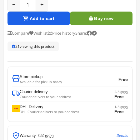
−
+
Add to cart
Buy now
Compare
Wishlist
Price history
Share:
20
viewing this product
Store pickup
Free
Available for pickup today
Courier delivery
2-3 დღე
Free
Courier delivers to your address
DHL Delivery
1-3 დღე
Free
DHL Courier delivers to your address
Details
Warranty 732 დღე