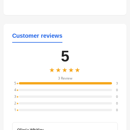
Customer reviews
5
★★★★★
3 Review
5
3
★
4
0
★
3
0
★
2
0
★
1
0
★
Oliwia Whitley