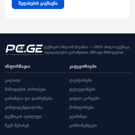
შეფასების გაგზავნა
ტექნიკის ონლაინ მაღაზია — 100% ახალი ტექნიკა,
ოფიციალური გარანტიით, სწრაფი მიწოდებით.
ინფორმაცია
კატეგორიები
კალათა
ლეპტოპები
მიწოდების პირობები
ტელეფონები
გარანტია და დაბრუნება
ვიდეო კარტები
კონფიდენციალობა
მონიტორები
ტექნიკის აუთლეტი
გეიმინგი
ჩვენ შესახებ
კომპონენტები