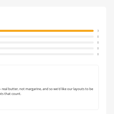
3
0
0
0
0
— real butter, not margarine, and so we'd like our layouts to be
hts that count.