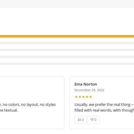
Ema Norton
November 29, 2022
★★★★★
no colors, no layout, no styles
Usually, we prefer the real thing 
e textual.
filled with real words, with thoug
👍 0
👎 0