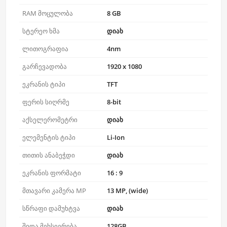
RAM მოცულობა
8 GB
სტერეო ხმა
დიახ
ლითოგრაფია
4nm
გარჩევადობა
1920 x 1080
ეკრანის ტიპი
TFT
ფერის სიღრმე
8-bit
აქსელერომეტრი
დიახ
ელემენტის ტიპი
Li-Ion
თითის ანაბეჭდი
დიახ
ეკრანის ფორმატი
16 : 9
მთავარი კამერა MP
13 MP, (wide)
სწრაფი დამუხტვა
დიახ
შიდა მეხსიერება
128GB