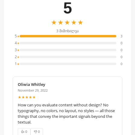
5
★★★★★
3 მიმოხილვა
5
3
★
4
0
★
3
0
★
2
0
★
1
0
★
Oliwia Whitley
November 29, 2022
★★★★★
How can you evaluate content without design? No
typography, no colors, no layout, no styles — all those
things that convey the important signals beyond the
textual.
👍 0
👎 0