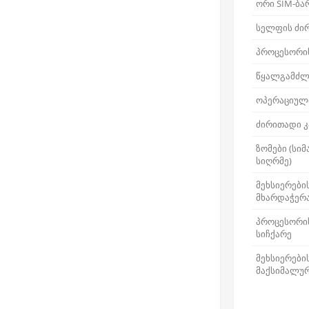
ორი SIM-ბა
სელფის ძირ
პროცესორის
წყალგამძლ
ოპერაციული
ძირითადი 
ზომები (სიმ
სიღრმე)
მეხსიერები
მხარდაჭერ
პროცესორი
სიჩქარე
მეხსიერები
მაქსიმალურ