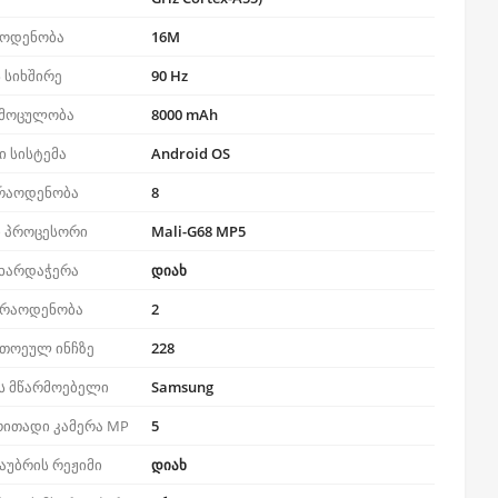
აოდენობა
16M
 სიხშირე
90 Hz
 მოცულობა
8000 mAh
 სისტემა
Android OS
 რაოდენობა
8
 პროცესორი
Mali-G68 MP5
მხარდაჭერა
დიახ
 რაოდენობა
2
ითოეულ ინჩზე
228
ს მწარმოებელი
Samsung
რითადი კამერა MP
5
აუბრის რეჟიმი
დიახ