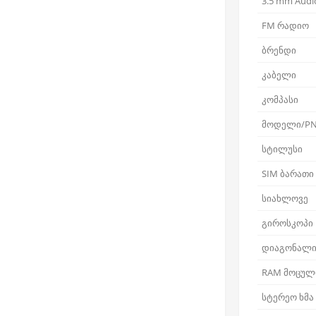
3.5 mm Audio
FM რადიო
ბრენდი
კაბელი
კომპასი
მოდელი/P
სტილუსი
SIM ბარათი
სიახლოვე
გიროსკოპი
დიაგონალ
RAM მოცულ
სტერეო ხმა