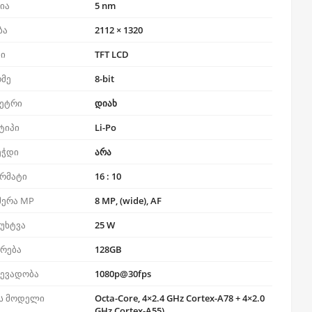
ია
5 nm
ბა
2112 × 1320
პი
TFT LCD
რმე
8-bit
ეტრი
დიახ
ტიპი
Li-Po
ეჭდი
არა
ორმატი
16 : 10
მერა MP
8 MP, (wide), AF
უხტვა
25 W
ერება
128GB
ჩევადობა
1080p@30fps
ს მოდელი
Octa-Core, 4×2.4 GHz Cortex-A78 + 4×2.0
GHz Cortex-A55)