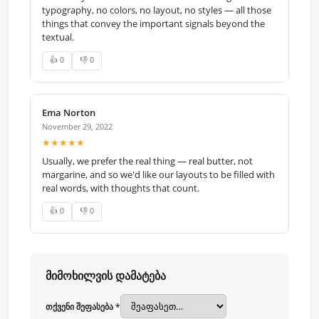
typography, no colors, no layout, no styles — all those
things that convey the important signals beyond the
textual.
👍 0
👎 0
Ema Norton
November 29, 2022
★★★★★
Usually, we prefer the real thing — real butter, not
margarine, and so we'd like our layouts to be filled with
real words, with thoughts that count.
👍 0
👎 0
მიმოხილვის დამატება
თქვენი შეფასება *