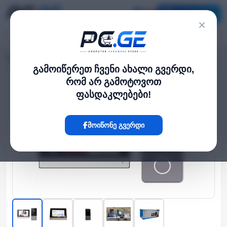
კატალოგი
×
მთავარი
კამერა და ფოტო-ვიდეო
IP ვიდეო დომოფონი, კომპლექტი
›
›
გამოიწერეთ ჩვენი ახალი გვერდი,
რომ არ გამოტოვოთ
Hot
ფასდაკლებები!
მოიწონე გვერდი
‹
›