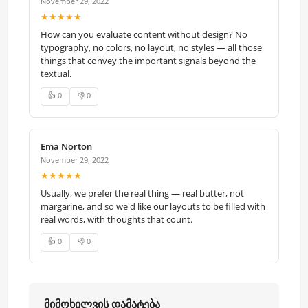
აუდიო მახასიათებლები
November 29, 2022
ქსელის მახასიათებლები
★★★★★
ჩაშენებული მიკროფონი
ქსელის პორტი: 10/100
How can you evaluate content without design? No
ჩაშენებული დინამიკი
Mbps RJ45
typography, no colors, no layout, no styles — all those
ხმის ხარისხი: ხმაურის და
things that convey the important signals beyond the
უსადენო კავშირი: Wi-Fi
ექოს შემცირება
textual.
802.11 b/g/n
აუდიო კომპრესია: G.711 U
👍 0
👎 0
პროტოკოლი: TCP/IP, SIP,
ინტერკომი: ორმხრივი
RTSP,
აუდიო კომუნიკაცია
RS-485: 1 RJ-45 10/100
Ema Norton
ქსელის მახასიათებლები
Mbps self-adaptive,
November 29, 2022
ქსელის პროტოკოლები:
★★★★★
ინტერფეისები
TCP/IP, RSTP
Usually, we prefer the real thing — real butter, not
RS-485: 1
ქსელის პორტი: 10/100
margarine, and so we'd like our layouts to be filled with
Alarm Input: 8-ch alarm
Mbps RJ45
real words, with thoughts that count.
inputs
👍 0
👎 0
ფიზიკური ინტერფეისები
გამომავალი რელე: 2
RS-485: 1
TF Card: მაქს. 32GB-მდე,
Alarm Input: 4
SD 2.0 ან დაბალი ვერსია
Debugging Port: 1
მიმოხილვის დამატება
ზოგადი მახასიათებლები