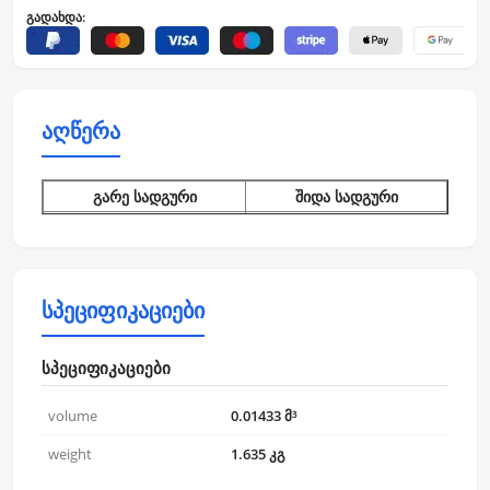
გადახდა:
აღწერა
გარე სადგური
შიდა სადგური
ტექნიკური
მახასიათებლები
ოპერაციული სისტემა:
სპეციფიკაციები
Linux
Flash მეხსიერება: 32 MB
სპეციფიკაციები
ოპერატიული მეხსიერება
RAM: 128 MB
volume
0.01433 მ³
ვიდეო მახასიათებლები
weight
1.635 კგ
სისტემური
კამერა: 2MP HD
მახასიათებლები