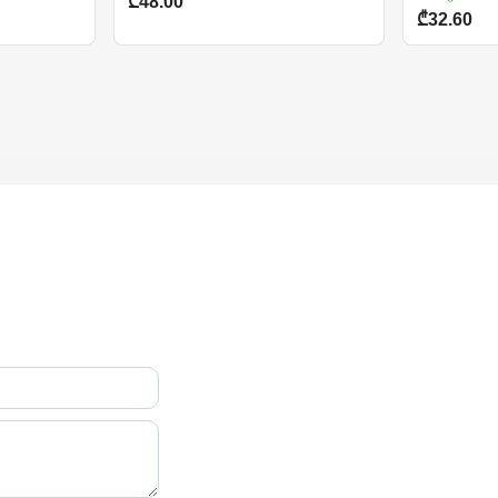
₾48.00
₾32.60