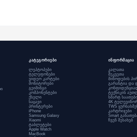
კატეგორიები
ინფორმაცია
ლეპტოპები
კალათა
ტელეფონები
შეკვეთა
ვიდეო კარტები
მიწოდების პი
მონიტორები
გარანტია და 
გეიმინგი
კონფიდენცია
რი
კომპონენტები
ტექნიკის აუთ
ქსელი
სმარტ საათებ
საცავი
4K ტელევიზო
პრინტერები
TWS ყურსასმე
iPhone
კარტრიჯები
Samsung Galaxy
Smart განათებ
Xiaomi
ჩვენ შესახებ
ტაბლეტები
Apple Watch
MacBook