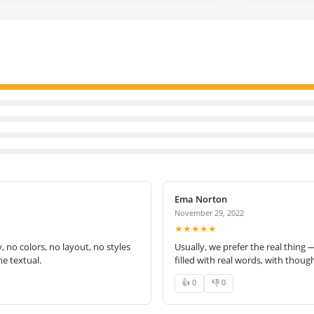
Ema Norton
November 29, 2022
★★★★★
no colors, no layout, no styles
Usually, we prefer the real thing 
e textual.
filled with real words, with thoug
👍 0
👎 0