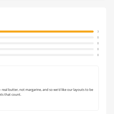
3
0
0
0
0
— real butter, not margarine, and so we'd like our layouts to be
hts that count.