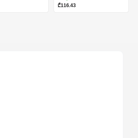
₾116.43