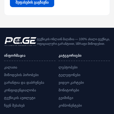
შეფასების გაგზავნა
ტექნიკის ონლაინ მაღაზია — 100% ახალი ტექნიკა,
ოფიციალური გარანტიით, სწრაფი მიწოდებით.
ინფორმაცია
კატეგორიები
კალათა
ლეპტოპები
მიწოდების პირობები
ტელეფონები
გარანტია და დაბრუნება
ვიდეო კარტები
კონფიდენციალობა
მონიტორები
ტექნიკის აუთლეტი
გეიმინგი
ჩვენ შესახებ
კომპონენტები