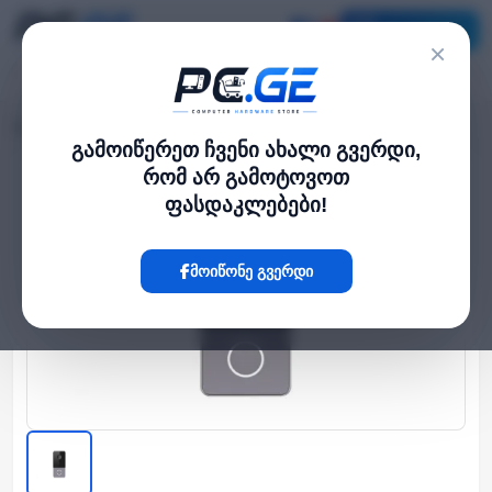
კატალოგი
×
მთავარი
კამერა და ფოტო-ვიდეო
IP ვიდეო დომოფონის გარე ბლოკი
›
›
გამოიწერეთ ჩვენი ახალი გვერდი,
რომ არ გამოტოვოთ
Hot
ფასდაკლებები!
მოიწონე გვერდი