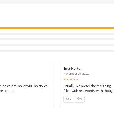
Ema Norton
November 29, 2022
★★★★★
no colors, no layout, no styles
Usually, we prefer the real thing 
e textual.
filled with real words, with thoug
👍 0
👎 0