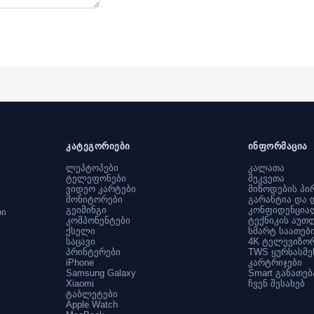
კატეგორიები
ინფორმაცია
ლეპტოპები
კალათა
ტელეფონები
შეკვეთა
ვიდეო კარტები
მიწოდების პი
მონიტორები
გარანტია და 
გეიმინგი
კონფიდენცია
რი
კომპონენტები
ტექნიკის აუთ
ქსელი
სმარტ საათებ
საცავი
4K ტელევიზო
პრინტერები
TWS ყურსასმე
iPhone
კარტრიჯები
Samsung Galaxy
Smart განათებ
Xiaomi
ჩვენ შესახებ
ტაბლეტები
Apple Watch