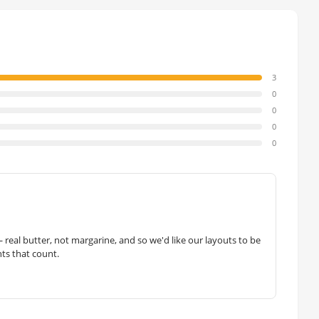
3
0
0
0
0
— real butter, not margarine, and so we'd like our layouts to be
hts that count.