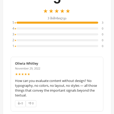
★★★★★
3 მიმოხილვა
5
3
★
4
0
★
3
0
★
2
0
★
1
0
★
Oliwia Whitley
November 29, 2022
★★★★★
How can you evaluate content without design? No
typography, no colors, no layout, no styles — all those
things that convey the important signals beyond the
textual.
👍 0
👎 0