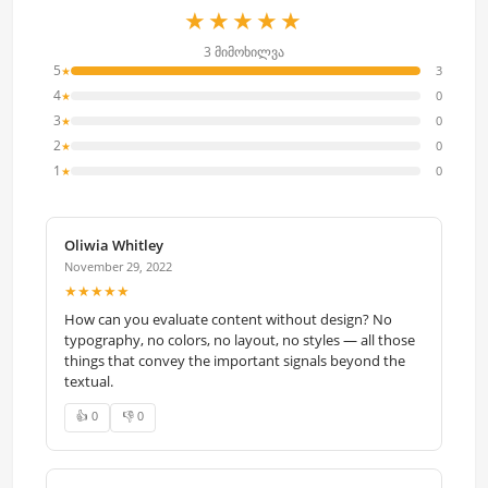
★★★★★
3 მიმოხილვა
5
3
★
4
0
★
3
0
★
2
0
★
1
0
★
Oliwia Whitley
November 29, 2022
★★★★★
How can you evaluate content without design? No
typography, no colors, no layout, no styles — all those
things that convey the important signals beyond the
textual.
👍 0
👎 0