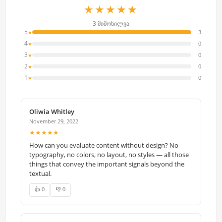
★★★★★
3 მიმოხილვა
5
3
★
4
0
★
3
0
★
2
0
★
1
0
★
Oliwia Whitley
November 29, 2022
★★★★★
How can you evaluate content without design? No
typography, no colors, no layout, no styles — all those
things that convey the important signals beyond the
textual.
👍 0
👎 0