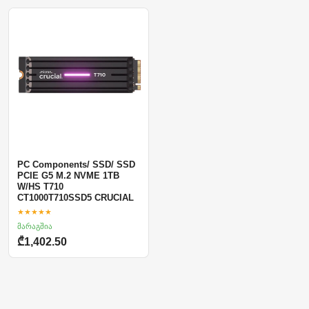
PC Components/ SSD/ SSD
PCIE G5 M.2 NVME 1TB
W/HS T710
CT1000T710SSD5 CRUCIAL
★★★★★
მარაგშია
₾1,402.50