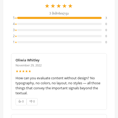
★★★★★
3 მიმოხილვა
5
3
★
4
0
★
3
0
★
2
0
★
1
0
★
Oliwia Whitley
November 29, 2022
★★★★★
How can you evaluate content without design? No
typography, no colors, no layout, no styles — all those
things that convey the important signals beyond the
textual.
👍 0
👎 0