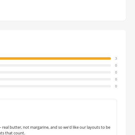
3
0
0
0
0
— real butter, not margarine, and so we'd like our layouts to be
hts that count.