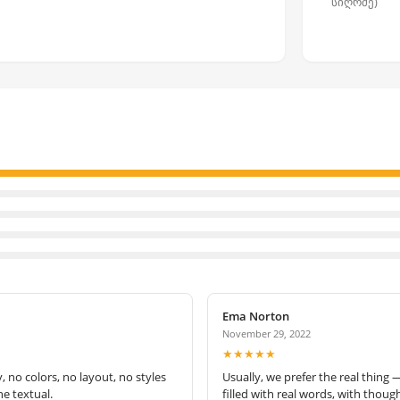
სიღრმე)
Ema Norton
November 29, 2022
★★★★★
no colors, no layout, no styles
Usually, we prefer the real thing 
e textual.
filled with real words, with thoug