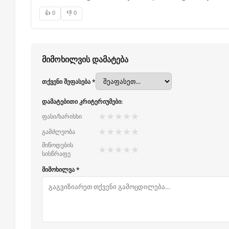
👍 0
👎 0
მიმოხილვის დამატება
თქვენი შეფასება *
დამატებითი კრიტერიუმები:
★
★
★
★
★
ფასი/ხარისხი
★
★
★
★
★
გამძლეობა
მიწოდების
★
★
★
★
★
სისწრაფე
მიმოხილვა *