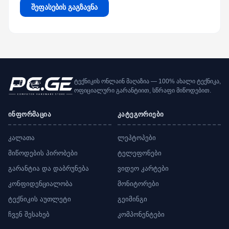
შეფასების გაგზავნა
ტექნიკის ონლაინ მაღაზია — 100% ახალი ტექნიკა,
ოფიციალური გარანტიით, სწრაფი მიწოდებით.
ინფორმაცია
კატეგორიები
კალათა
ლეპტოპები
მიწოდების პირობები
ტელეფონები
გარანტია და დაბრუნება
ვიდეო კარტები
კონფიდენციალობა
მონიტორები
ტექნიკის აუთლეტი
გეიმინგი
ჩვენ შესახებ
კომპონენტები