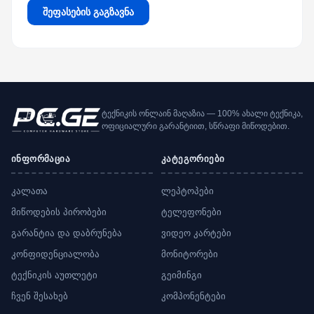
შეფასების გაგზავნა
ტექნიკის ონლაინ მაღაზია — 100% ახალი ტექნიკა,
ოფიციალური გარანტიით, სწრაფი მიწოდებით.
ინფორმაცია
კატეგორიები
კალათა
ლეპტოპები
მიწოდების პირობები
ტელეფონები
გარანტია და დაბრუნება
ვიდეო კარტები
კონფიდენციალობა
მონიტორები
ტექნიკის აუთლეტი
გეიმინგი
ჩვენ შესახებ
კომპონენტები