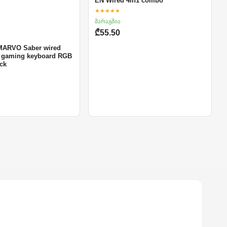
EN Wired 4in1 combo
★★★★★
მარაგშია
₾55.50
MARVO Saber wired
 gaming keyboard RGB
ack