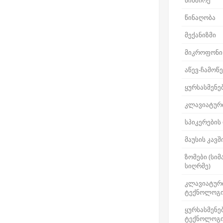
სიხშირე
წინაღობა
მექანიზმი
მიკროფონი
აწევ-ჩამოწ
ყურსასმენე
კლავიატურ
სპიკერების
მაუსის კავ
ზომები (სიმ
სიღრმე)
კლავიატური
ტექნოლოგ
ყურსასმენე
ტექნოლოგ