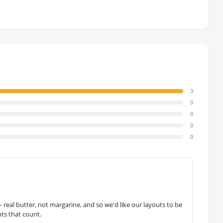
3
0
0
0
0
— real butter, not margarine, and so we'd like our layouts to be
hts that count.