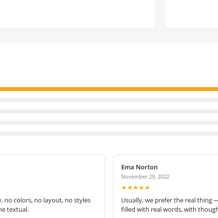
Ema Norton
November 29, 2022
★★★★★
no colors, no layout, no styles
Usually, we prefer the real thing 
e textual.
filled with real words, with thoug