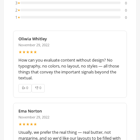
3
0
★
2
0
★
1
0
★
Oliwia Whitley
November 29, 2022
★★★★★
How can you evaluate content without design? No
typography, no colors, no layout, no styles — all those
things that convey the important signals beyond the
textual.
👍 0
👎 0
Ema Norton
November 29, 2022
★★★★★
Usually, we prefer the real thing — real butter, not
margarine, and so we'd like our layouts to be filled with